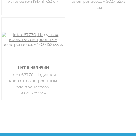
изголовьем 191х191х53 см
электронасосом 203х152х51
см
Нет в наличии
Intex 67770, Надувная
кровать со встроенным
электронасосом
203х152х33см