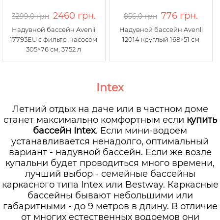
2460 грн.
776 грн.
3299,0 грн
856,0 грн
Надувной бассейн Avenli
Надувной бассейн Avenli
17793EU с фильтр-насосом
12014 круглый 168×51 см
305×76 см, 3752 л
Intex
Летний отдых на даче или в частном доме
станет максимально комфортным если
купить
бассейн Intex
. Если мини-водоем
устанавливается ненадолго, оптимальный
вариант - надувной бассейн. Если же возле
купальни будет проводиться много времени,
лучший выбор - семейные бассейны
каркасного типа Intex или Bestway. Каркасные
бассейны бывают небольшими или
габаритными - до 9 метров в длину. В отличие
от многих естественных водоемов они