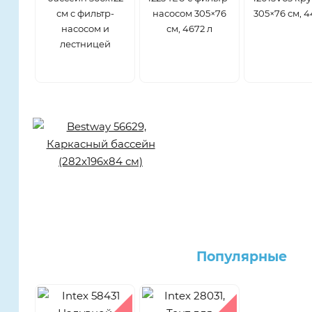
см с фильтр-
насосом 305×76
305×76 см, 4
насосом и
см, 4672 л
лестницей
Популярные