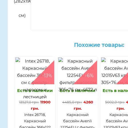
Похожие товары:
-13%
-6%
Есть в наличии
Есть в наличии
Есть в на
11900
4260
13527,0 грн.
4485,0 грн.
5002,0 грн.
грн.
грн.
грн.
Intex 26718,
Каркасный
Каркасн
Каркасный
бассейн Avenli
бассейн Av
бассейн 366х122
12254EU с фильтр-
12015V63 кр