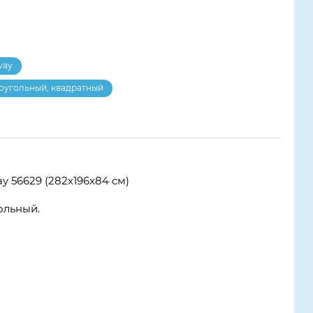
way
оугольный, квадратный
 56629 (282х196х84 см)
ольный.