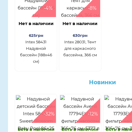
-4%
-8%
Нет в наличии
Нет в наличии
625грн
630грн
Intex 58431
Intex 28031, Тент
Надувной
для каркасного
бассейн (188х46
бассейна, 366 см
см)
Новинки
-32%
-12%
Есть в наличии
Есть в наличии
Есть в на