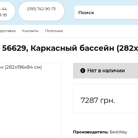
2-44
(093) 742-90-75
3-95
 доставка
Контакты
Полезные
 56629, Каркасный бассейн (282х
Нет в наличии
7287
грн.
Производитель:
BestWay