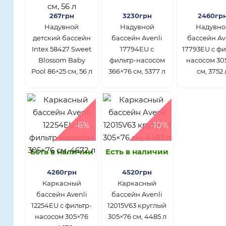
267грн
3230грн
2460гр
Надувной
Надувной
Надувно
детский бассейн
бассейн Avenli
бассейн Av
Intex 58427 Sweet
17794EU с
17793EU с фи
Blossom Baby
фильтр-насосом
насосом 30
Pool 86×25 см, 56 л
366×76 см, 5377 л
см, 3752 
-6%
-10%
Есть в наличии
Есть в наличии
4260грн
4520грн
Каркасный
Каркасный
бассейн Avenli
бассейн Avenli
12254EU с фильтр-
12015V63 круглый
насосом 305×76
305×76 см, 4485 л