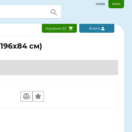
мова
язык
Корзина (
0
)
Войти
196х84 см)