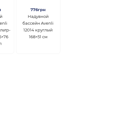
н
776грн
й
Надувной
enli
бассейн Avenli
льтр-
12014 круглый
5×76
168×51 см
л