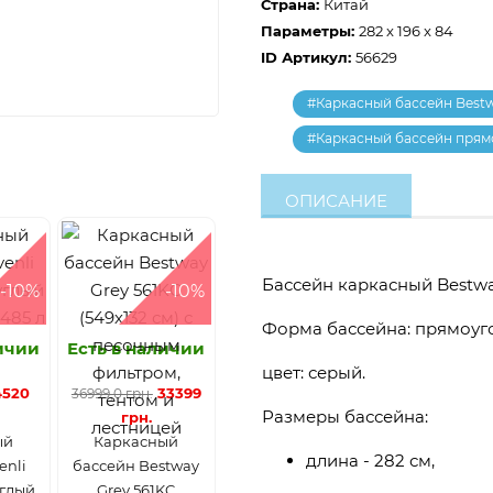
Страна:
Китай
Параметры:
282 x 196 x 84
ID Артикул:
56629
#Каркасный бассейн Best
#Каркасный бассейн прям
ОПИСАНИЕ
Бассейн каркасный Bestway
-10%
-10%
Форма бассейна: прямоуг
личии
Есть в наличии
цвет: серый.
4520
33399
36999,0 грн.
Размеры бассейна:
грн.
ый
Каркасный
длина - 282 см,
enli
бассейн Bestway
углый
Grey 561KC