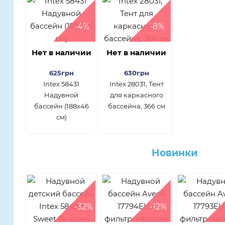
-4%
-8%
Нет в наличии
Нет в наличии
625грн
630грн
Intex 58431
Intex 28031, Тент
Надувной
для каркасного
бассейн (188х46
бассейна, 366 см
см)
Новинки
-32%
-12%