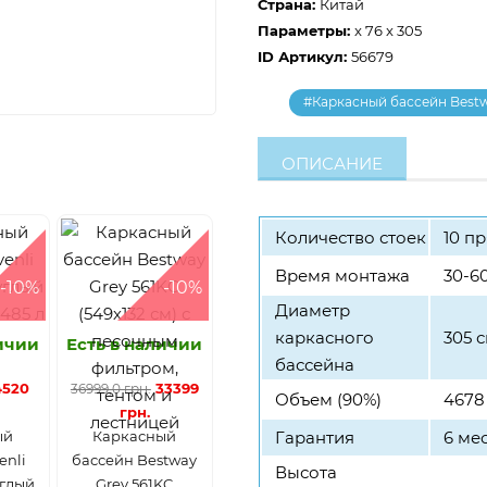
Страна:
Китай
Параметры:
x 76 x 305
ID Артикул:
56679
#Каркасный бассейн Best
ОПИСАНИЕ
Количество стоек
10 п
Время монтажа
30-60
-10%
-10%
Диаметр
каркасного
305 
личии
Есть в наличии
бассейна
4520
33399
36999,0 грн.
Объем (90%)
4678
грн.
ый
Каркасный
Гарантия
6 ме
enli
бассейн Bestway
Высота
углый
Grey 561KC