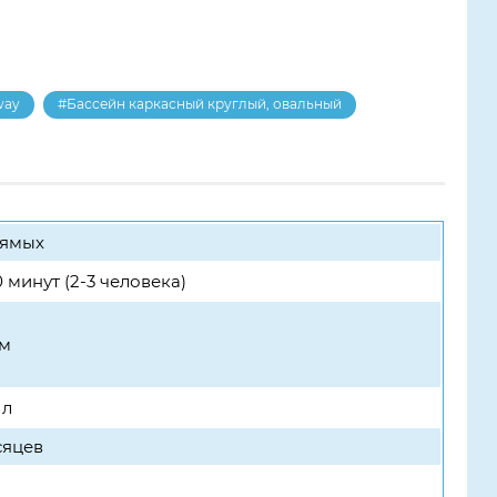
way
#Бассейн каркасный круглый, овальный
рямых
 минут (2-3 человека)
см
 л
сяцев