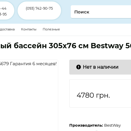
2-44
(093) 742-90-75
3-95
 доставка
Контакты
Полезные
ый бассейн 305х76 см Bestway 5
Нет в наличии
4780
грн.
Производитель:
BestWay