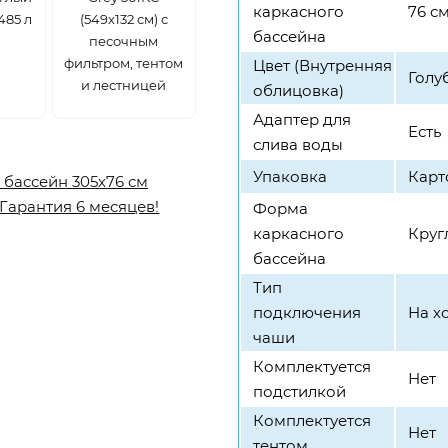
каркасного
76 с
485 л
(549х132 см) с
бассейна
песочным
фильтром, тентом
Цвет (Внутренняя
Голу
и лестницей
облицовка)
Адаптер для
Есть
слива воды
Упаковка
Карт
Форма
каркасного
Круг
бассейна
Тип
подключения
На х
чаши
Комплектуется
Нет
подстилкой
Комплектуется
Нет
тентом