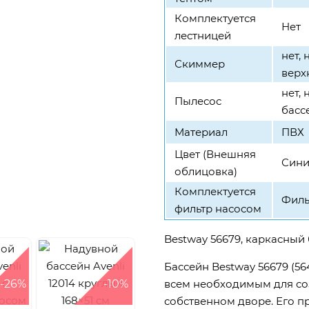
Комплектуется
Нет
лестницей
нет,
Скиммер
верх
нет,
Пылесос
басс
Материал
ПВХ
Цвет (Внешняя
Син
облицовка)
Комплектуется
Филь
фильтр насосом
Bestway 56679, каркасный 
Бассейн Bestway 56679 (564
-26%
-10%
всем необходимым для со
собственном дворе. Его 