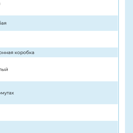
м
бая
онная коробка
лый
омутах