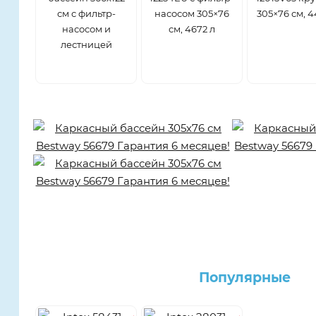
см с фильтр-
насосом 305×76
305×76 см, 4
насосом и
см, 4672 л
лестницей
Популярные