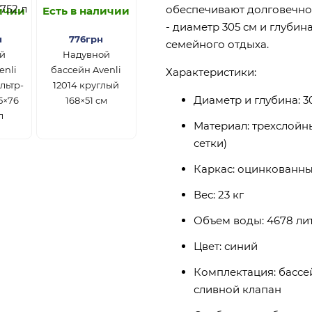
обеспечивают долговечнос
личии
Есть в наличии
- диаметр 305 см и глубин
н
776грн
семейного отдыха.
й
Надувной
enli
бассейн Avenli
Характеристики:
льтр-
12014 круглый
Диаметр и глубина: 30
5×76
168×51 см
л
Материал: трехслойн
сетки)
Каркас: оцинкованны
Вес: 23 кг
Объем воды: 4678 ли
Цвет: синий
Комплектация: бассей
сливной клапан