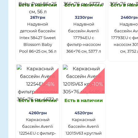
Есть в наличии
Есть в наличии
Есть в на
267грн
3230грн
2460гр
Надувной
Надувной
Надувно
детский бассейн
бассейн Avenli
бассейн Av
Intex 58427 Sweet
17794EU с
17793EU с фи
Blossom Baby
фильтр-насосом
насосом 30
Pool 86×25 см, 56 л
366×76 см, 5377 л
см, 3752 
-6%
-10%
Есть в наличии
Есть в наличии
4260грн
4520грн
Каркасный
Каркасный
бассейн Avenli
бассейн Avenli
12254EU с фильтр-
12015V63 круглый