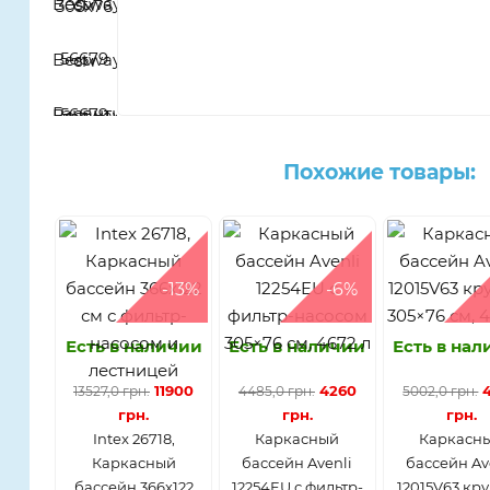
Похожие товары:
-13%
-6%
Есть в наличии
Есть в наличии
Есть в на
11900
4260
13527,0 грн.
4485,0 грн.
5002,0 грн.
грн.
грн.
грн.
Intex 26718,
Каркасный
Каркасн
Каркасный
бассейн Avenli
бассейн Av
бассейн 366х122
12254EU с фильтр-
12015V63 кр