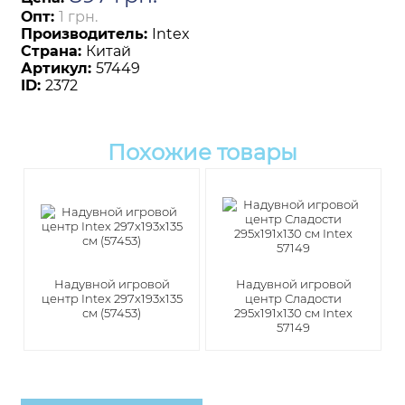
Опт:
1 грн.
Производитель:
Intex
Страна:
Китай
Артикул:
57449
ID:
2372
Похожие товары
Надувной игровой
Надувной игровой
центр Intex 297х193х135
центр Сладости
см (57453)
295х191х130 см Intex
57149