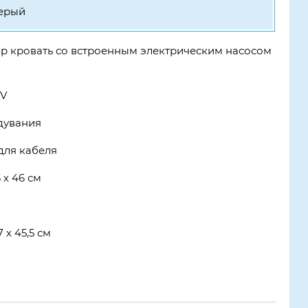
ерый
люр кровать со встроенным электрическим насосом
 V
дувания
для кабеля
 х 46 см
 х 45,5 см