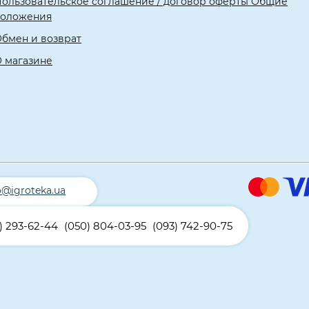
ользовательское соглашение / договор оферты Общие
положения
бмен и возврат
 магазине
o@igroteka.ua
) 293-62-44
(050) 804-03-95
(093) 742-90-75