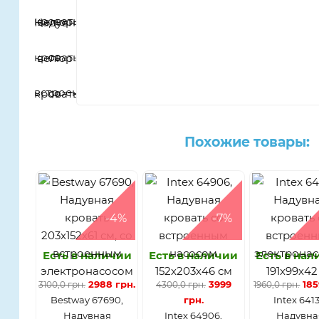
Похожие товары:
-4%
-7%
Есть в наличии
Есть в наличии
Есть в на
2988 грн.
3999
185
3100,0 грн.
4300,0 грн.
1960,0 грн.
​Bestway 67690,
грн.
Intex 6413
Надувная
Intex 64906,
Надувна