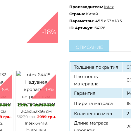
Производитель:
Intex
Страна:
Китай
Параметры:
45.5 x 37 x 18.5
ID Артикул:
64126
-18%
ОПИСАНИЕ
Толщина покрытия
0.
Плотность
0
материала
-6%
-18%
Гарантия
1
Ширина матраса
15
личии
Есть в наличии
Количество мест
2
9 грн.
2999 грн.
3627,0 грн.
Длина матраса
2,
Intex 64418,
2
я
Надувная
(кровати)