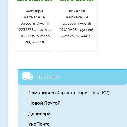
4260грн
4520грн
Каркасный
Каркасный
бассейн Avenli
бассейн Avenli
12254EU с фильтр-
12015V63 круглый
насосом 305×76
305×76 см, 4485 л
см, 4672 л
ДОСТАВКА
Самовывоз
(Харьков,Тюринская 147)
Новой Почтой
Деливери
УкрПочта