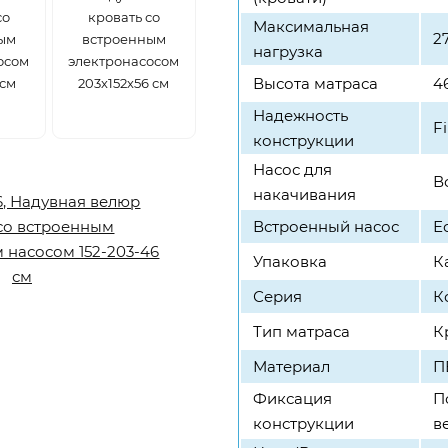
со
кровать со
Максимальная
2
ым
встроенным
нагрузка
осом
электронасосом
Высота матраса
4
 см
203х152х56 см
Надежность
F
конструкции
Насос для
В
накачивания
Встроенный насос
Е
Упаковка
К
Серия
К
Тип матраса
К
Материал
П
Фиксация
П
конструкции
в