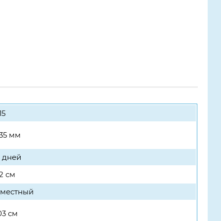
15
.35 мм
4 дней
2 см
-местный
03 см