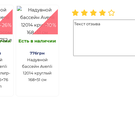
-26%
-10%
личии
Есть в наличии
н
776грн
й
Надувной
enli
бассейн Avenli
льтр-
12014 круглый
5×76
168×51 см
л