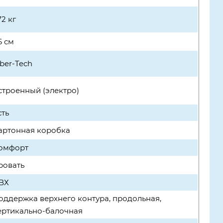
72 кг
6 см
iber-Tech
строенный (электро)
сть
артонная коробка
омфорт
ровать
ВХ
оддержка верхнего контура, продольная,
ертикально-балочная