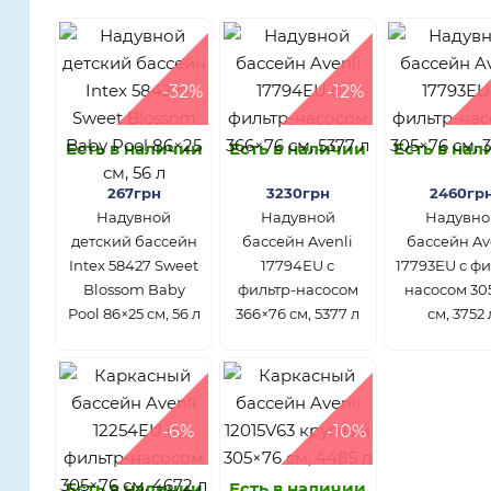
-32%
-12%
Есть в наличии
Есть в наличии
Есть в на
267грн
3230грн
2460гр
Надувной
Надувной
Надувно
детский бассейн
бассейн Avenli
бассейн Av
Intex 58427 Sweet
17794EU с
17793EU с фи
Blossom Baby
фильтр-насосом
насосом 30
Pool 86×25 см, 56 л
366×76 см, 5377 л
см, 3752 
-6%
-10%
Есть в наличии
Есть в наличии