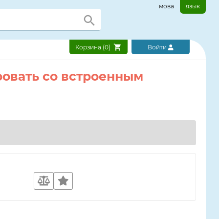
мова
язык
Корзина (
0
)
Войти
кровать со встроенным