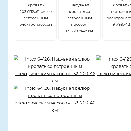
кровать
Надувная
кровать 
203х152х61 см, со
кровать со
встроенн
встроенным
встроенным
электронас
электронасосом
насосом
191х99х42
152х203х46 см