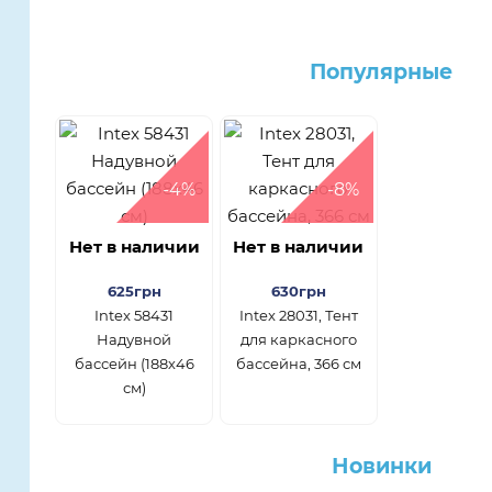
Популярные
-4%
-8%
Нет в наличии
Нет в наличии
625грн
630грн
Intex 58431
Intex 28031, Тент
Надувной
для каркасного
бассейн (188х46
бассейна, 366 см
см)
Новинки