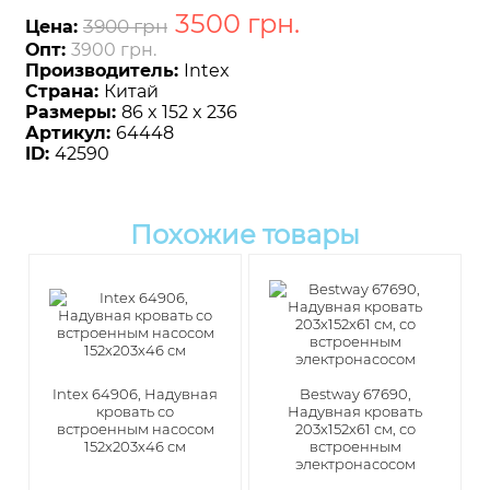
3500
грн
.
3900 грн
Цена:
Опт:
3900 грн.
Производитель:
Intex
Страна:
Китай
Размеры:
86 x 152 x 236
Артикул:
64448
ID:
42590
Похожие товары
Intex 64906, Надувная
​Bestway 67690,
кровать со
Надувная кровать
встроенным насосом
203х152х61 см, со
152х203х46 см
встроенным
электронасосом