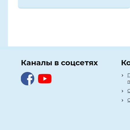
Каналы в соцсетях
К
П
О
О