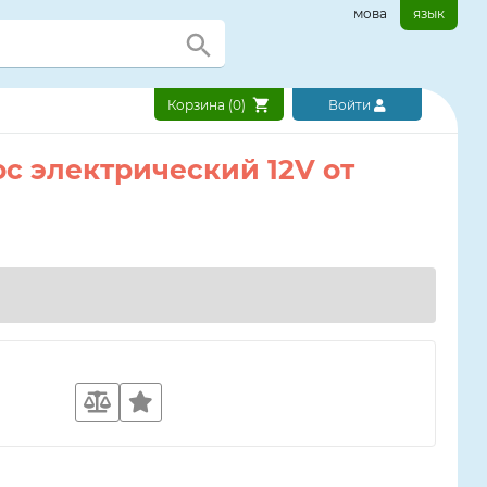
мова
язык
Корзина (
0
)
Войти
сос электрический 12V от