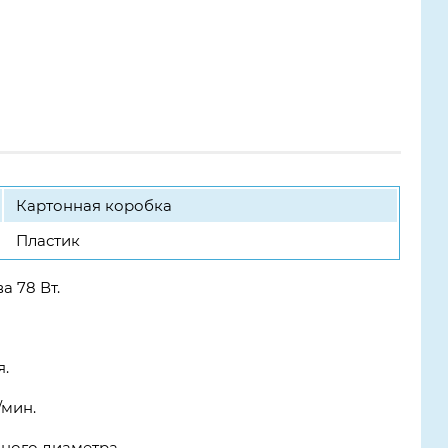
Картонная коробка
Пластик
а 78 Вт.
я.
/мин.
зного диаметра.