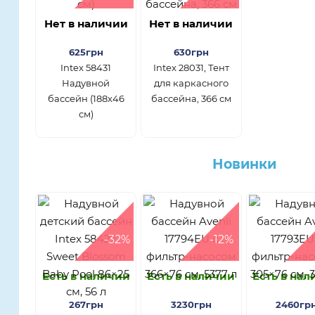
Нет в наличии
Нет в наличии
625грн
630грн
Intex 58431
Intex 28031, Тент
Надувной
для каркасного
бассейн (188х46
бассейна, 366 см
см)
Новинки
-32%
-12%
Есть в наличии
Есть в наличии
Есть в на
267грн
3230грн
2460гр