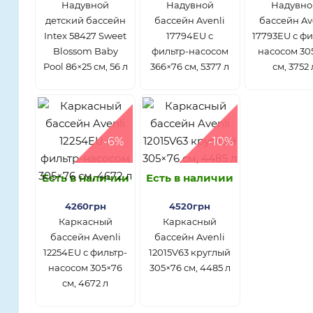
Надувной
Надувной
Надувно
детский бассейн
бассейн Avenli
бассейн Av
Intex 58427 Sweet
17794EU с
17793EU с фи
Blossom Baby
фильтр-насосом
насосом 30
Pool 86×25 см, 56 л
366×76 см, 5377 л
см, 3752 
-6%
-10%
Есть в наличии
Есть в наличии
4260грн
4520грн
Каркасный
Каркасный
бассейн Avenli
бассейн Avenli
12254EU с фильтр-
12015V63 круглый
насосом 305×76
305×76 см, 4485 л
см, 4672 л