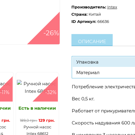
Производитель:
Intex
Страна:
Китай
ID Артикул:
66636
-26%
ОПИСАНИЕ
Упаковка
Материал
Потребление электричеств
-11%
-32%
Вес 0,5 кг.
личии
Есть в наличии
Работает от прикуривател
5 грн.
129 грн.
189,0 грн.
Скорость надувания 600 л
сос
Ручной насос
14
Intex 68612
В комплекте 3 насадки ра