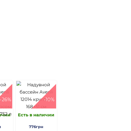
-26%
-10%
личии
Есть в наличии
н
776грн