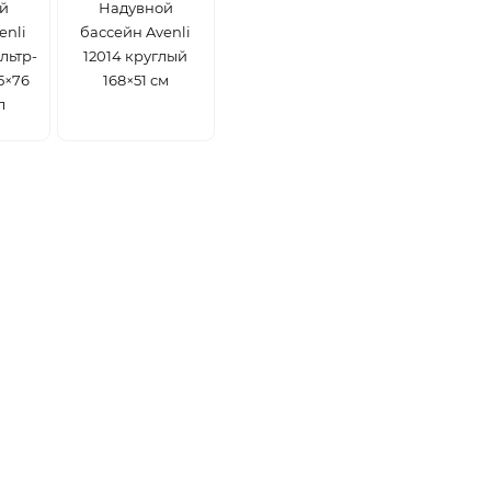
й
Надувной
enli
бассейн Avenli
льтр-
12014 круглый
5×76
168×51 см
л