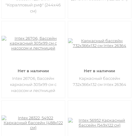
"Коралловый риф" (244х46
см)
Нет в наличии
Нет в наличии
Intex 26706, Бассейн
Каркасный бассейн
каркасный 305х99 см с
732х366х132 см Intex 26364
насосом и лестницей