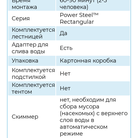
Время
60-90 минут (2-3
монтажа
человека)
Power Steel™
Серия
Rectangular
Комплектуется
Да
лестницей
Адаптер для
Есть
слива воды
Упаковка
Картонная коробка
Комплектуется
Нет
подстилкой
Комплектуется
Нет
тентом
нет, необходим для
сбора мусора
(насекомых) с верхнего
Скиммер
слоя воды в
автоматическом
режиме