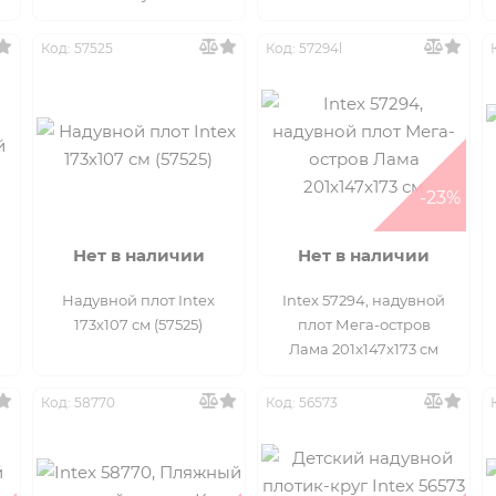
Код: 57525
Код: 57294l
-23%
Нет в наличии
Нет в наличии
Надувной плот Intex
Intex 57294, надувной
173х107 см (57525)
плот Мега-остров
Лама 201x147x173 см
Код: 58770
Код: 56573