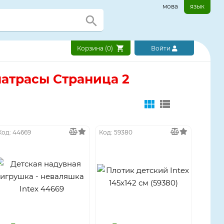
мова
язык
Корзина (
0
)
Войти
атрасы Страница 2
Код: 44669
Код: 59380