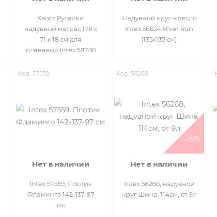
Хвост Русалки
Надувной круг-кресло
надувной матрас 178 x
Intex 56824 River Run
71 x 18 см для
(135x135 см)
плавания Intex 58788
Код: 57559
Код: 56268
-15%
Нет в наличии
Нет в наличии
Intex 57559, Плотик
Intex 56268, надувной
Фламинго 142-137-97
круг Шина, 114см, от 9л
см