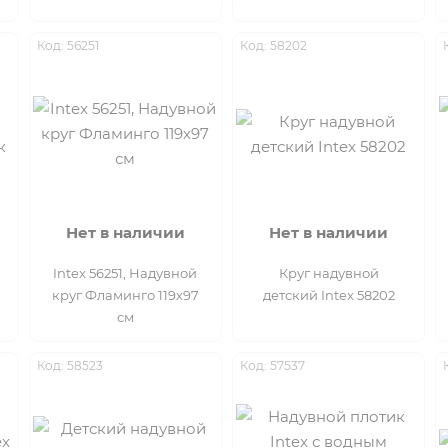
Код: 56251
Код: 58202
Нет в наличии
Нет в наличии
Intex 56251, Надувной
Круг надувной
круг Фламинго 119х97
детский Intex 58202
см
Код: 58523
Код: 57537