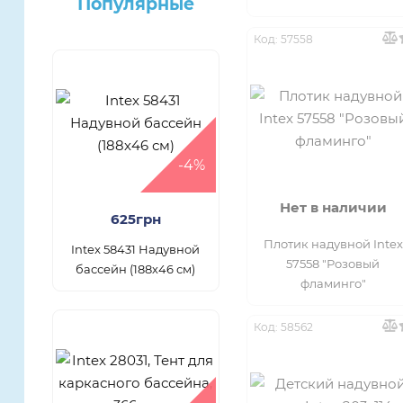
Популярные
Код: 57558
-4%
Нет в наличии
625грн
Плотик надувной Intex
Intex 58431 Надувной
57558 "Розовый
бассейн (188х46 см)
фламинго"
Код: 58562