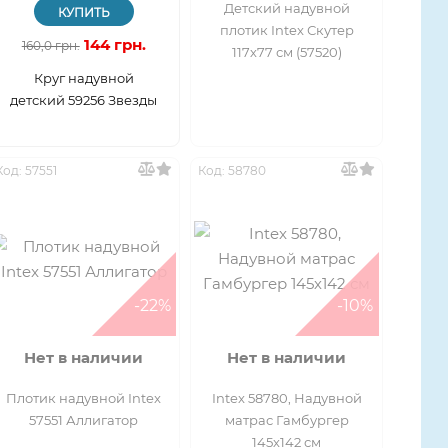
Детский надувной
КУПИТЬ
плотик Intex Скутер
144 грн.
160,0 грн.
117х77 см (57520)
Круг надувной
детский 59256 Звезды
Код: 57551
Код: 58780
-22%
-10%
Нет в наличии
Нет в наличии
Плотик надувной Intex
Intex 58780, Надувной
57551 Аллигатор
матрас Гамбургер
145х142 см