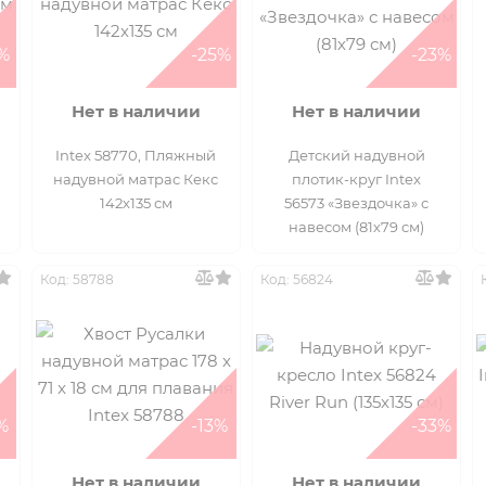
%
-25%
-23%
Нет в наличии
Нет в наличии
Intex 58770, Пляжный
Детский надувной
надувной матрас Кекс
плотик-круг Intex
142х135 см
56573 «Звездочка» с
навесом (81х79 см)
Код: 58788
Код: 56824
%
-13%
-33%
Нет в наличии
Нет в наличии