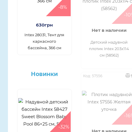
-8%
-10
630грн
Нет в наличии
Intex 28031, Тент для
каркасного
Детский надувной
бассейна, 366 см
плотик Intex 203х114
см (58562)
Новинки
Код: 57556
-16
-32%
Нет в наличии