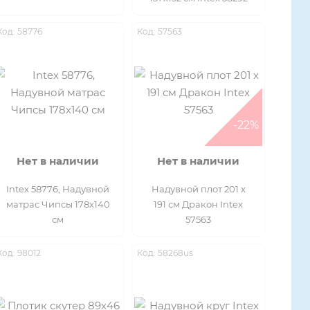
Код: 58776
Код: 57563
-22%
Нет в наличии
Нет в наличии
Intex 58776, Надувной
Надувной плот 201 x
матрас Чипсы 178х140
191 см Дракон Intex
см
57563
Код: 98012
Код: 58268us