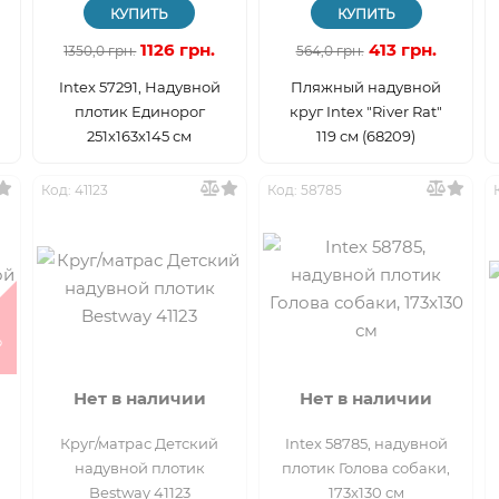
КУПИТЬ
КУПИТЬ
1126 грн.
413 грн.
1350,0 грн.
564,0 грн.
Intex 57291, Надувной
Пляжный надувной
плотик Единорог
круг Intex "River Rat"
251х163х145 см
119 см (68209)
Код: 41123
Код: 58785
%
Нет в наличии
Нет в наличии
Круг/матрас Детский
Intex 58785, надувной
надувной плотик
плотик Голова собаки,
Bestway 41123
173x130 см