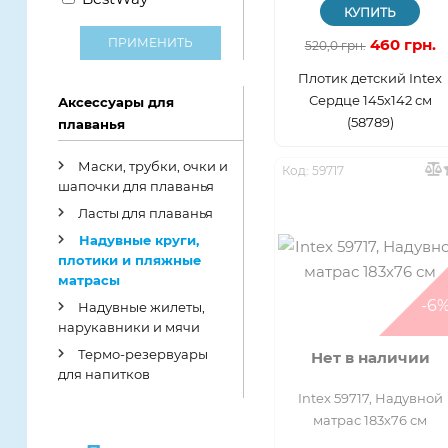
Да
Пакет Zip-Lock
КУПИТЬ
Нет
ПРИМЕНИТЬ
460 грн.
520,0 грн.
Не предусмотрена
Полиэтиленовая
ПВХ
Плотик детский Intex
пленка
Нет
Сердце 145х142 см
Аксессуары для
Пластик
Сетка
(58789)
плаванья
Тарпаулин
Сумка
Маски, трубки, очки и
Код: 59717
шапочки для плаванья
Ласты для плаванья
Надувные круги,
плотики и пляжные
матрасы
-6
Надувные жилеты,
нарукавники и мячи
Термо-резервуары
Нет в наличии
для напитков
Intex 59717, Надувной
матрас 183х76 см