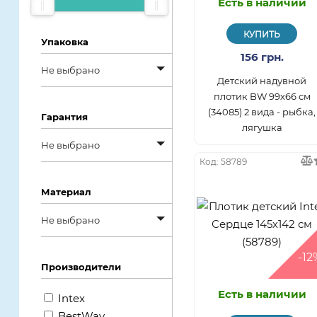
Есть в наличии
под заказ
дешевым
КУПИТЬ
Упаковка
156 грн.
Не выбрано
Детский надувной
плотик BW 99х66 см
Не выбрано
(34085) 2 вида - рыбка,
Гарантия
лягушка
Без упаковки
Не выбрано
Ведро
Код: 58789
Не выбрано
Да
Материал
12 месяцев
Картонная
Не выбрано
14 дней
коробка
Не выбрано
-12
30 дней
Производители
Мешок
Винил
Есть в наличии
6 месяцев
Нет
Intex
Да
BestWay