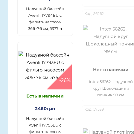
Надувной бассейн
Код: 56262
Avenli 17794EU с
фильтр-насосом
366×76 см, 5377 л
Нет в наличии
-26%
Intex 56262, Надувной
круг Шоколадный
пончик 99 см
Есть в наличии
2460грн
Код: 57539
Надувной бассейн
Avenli 17793EU с
фильтр-насосом