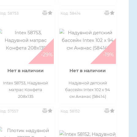
Код: 58753
Код: 58414
-29%
-19%
Нет в наличии
Нет в наличии
Intex 58753, Надувной
Надувной детский
матрас Конфета
бассейн Intex 102 x 94
208х135
см Ананас (58414)
Код: 57557
Код: 58152