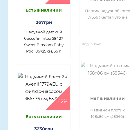
Есть в наличии
Плотик надувной Intex
57556 Желтая уточка
267грн
Надувной детский
бассейн Intex 58427
Код: 58546
Sweet Blossom Baby
Pool 86×25 см, 56 л
Нет в наличии
-12%
Надувной плотик
Есть в наличии
168х86 см (58546)
3230грн