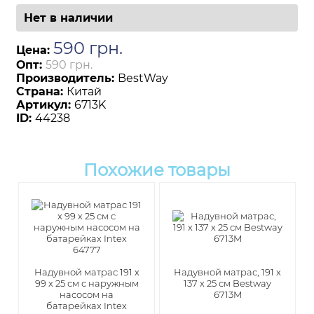
Нет в наличии
590
грн
.
Цена:
Опт:
590 грн.
Производитель:
BestWay
Страна:
Китай
Артикул:
6713K
ID:
44238
Похожие товары
Надувной матрас 191 x
Надувной матрас, 191 x
99 x 25 см с наружным
137 x 25 см Bestway
насосом на
6713M
батарейках Intex