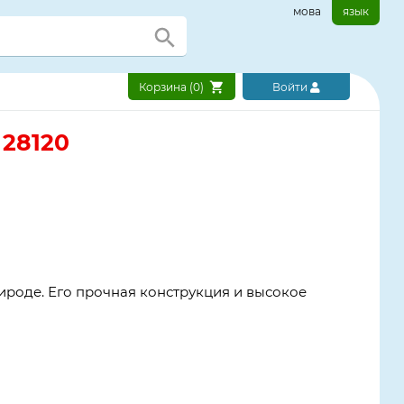
мова
язык
Корзина (
0
)
Войти
 28120
рироде. Его прочная конструкция и высокое