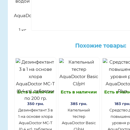
Похожие товары:
Есть в наличии
Есть в наличии
Есть в на
350 грн.
385 грн.
183 грн
Дезинфектант 3 в
Капельный
Средство 
1 на основе хлора
тестер
повышен
AquaDoctor MC-T
AquaDoctor Basic
уровня 
(0.4 кг), таблетки
Cl/pH
AquaDocto