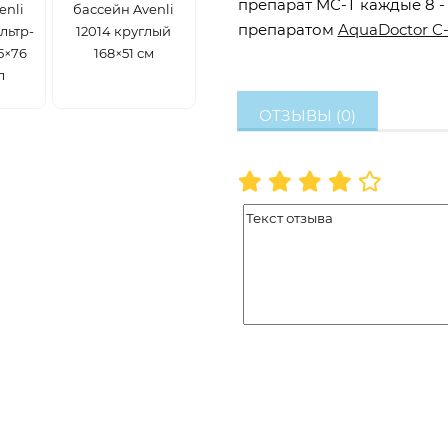
препарат МС-Т каждые 8 -
enli
бассейн Avenli
препаратом
AquaDoctor C
льтр-
12014 круглый
5×76
168×51 см
л
ОТЗЫВЫ (0)