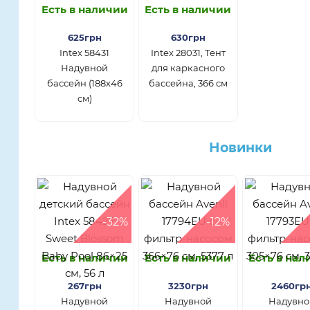
Есть в наличии
Есть в наличии
625грн
630грн
Intex 58431
Intex 28031, Тент
Надувной
для каркасного
бассейн (188х46
бассейна, 366 см
см)
Новинки
-32%
-12%
Есть в наличии
Есть в наличии
Есть в на
267грн
3230грн
2460гр
Надувной
Надувной
Надувно