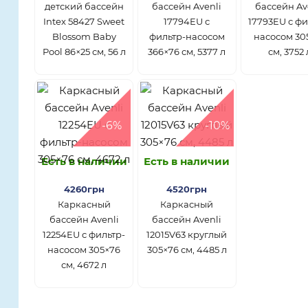
детский бассейн
бассейн Avenli
бассейн Av
Intex 58427 Sweet
17794EU с
17793EU с фи
Blossom Baby
фильтр-насосом
насосом 30
Pool 86×25 см, 56 л
366×76 см, 5377 л
см, 3752 
-6%
-10%
Есть в наличии
Есть в наличии
4260грн
4520грн
Каркасный
Каркасный
бассейн Avenli
бассейн Avenli
12254EU с фильтр-
12015V63 круглый
насосом 305×76
305×76 см, 4485 л
см, 4672 л