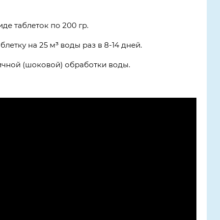
де таблеток по 200 гр.
блетку на 25 м³ воды раз в 8-14 дней.
ичной (шоковой) обработки воды.