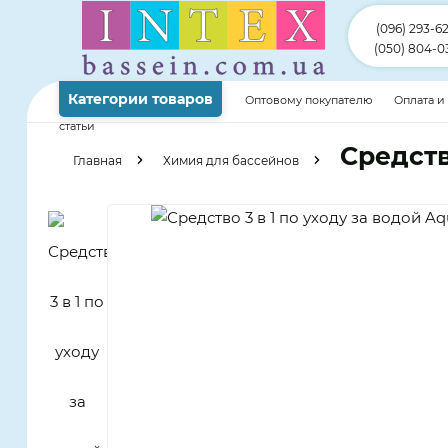
(096) 293-6
(050) 804-0
Категории товаров
Оптовому покупателю
Оплата и
статьи
Средств
Главная
Химия для бассейнов