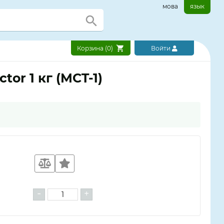
мова
язык
Корзина (
0
)
Войти
tor 1 кг (MCT-1)
-
+