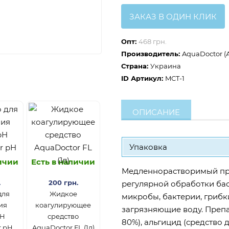
ЗАКАЗ В ОДИН КЛИК
Опт:
468 грн.
Производитель:
AquaDoctor (
Страна:
Украина
ID Артикул:
MCT-1
ОПИСАНИЕ
Упаковка
личии
Есть в наличии
Медленнорастворимый пр
.
200 грн.
регулярной обработки бас
для
Жидкое
микробы, бактерии, грибк
ия
коагулирующее
загрязняющие воду. Препа
pH
средство
80%), альгицид (средство 
r pH
AquaDoctor FL (1л)