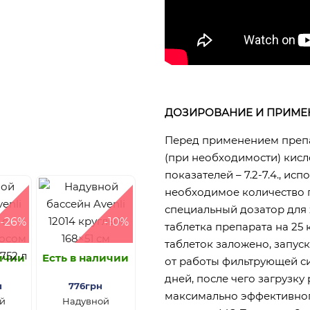
ДОЗИРОВАНИЕ И ПРИМЕ
Перед применением препа
(при необходимости) кис
показателей – 7.2-7.4., ис
необходимое количество 
специальный дозатор для 
-26%
-10%
таблетка препарата на 25
таблеток заложено, запус
личии
Есть в наличии
от работы фильтрующей си
дней, после чего загрузк
н
776грн
максимально эффективного
й
Надувной