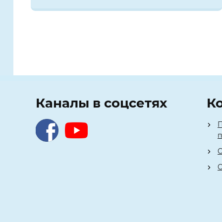
Каналы в соцсетях
К
П
О
О