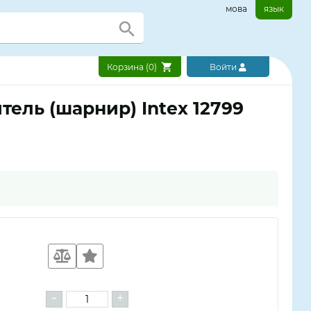
мова
язык
Корзина (
0
)
Войти
ель (шарнир) Intex 12799
-
+