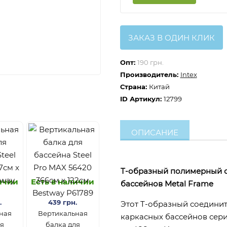
ЗАКАЗ В ОДИН КЛИК
Опт:
190 грн.
Производитель:
Intex
Страна:
Китай
ID Артикул:
12799
ОПИСАНИЕ
T-образный полимерный со
личии
Есть в наличии
бассейнов Metal Frame
.
439 грн.
Этот T-образный соединит
ная
Вертикальная
каркасных бассейнов сер
ля
балка для