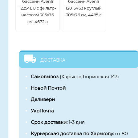
бассейн Avenli
бассейн Avenli
12254EU с фильтр-
12015V63 круглый
насосом 305×76
305×76 см, 4485 л
см, 4672 л
ДОСТАВКА
Самовывоз
(Харьков,Тюринская 147)
Новой Почтой
Деливери
УкрПочта
Срок доставки:
1-3 дня
Курьерская доставка по Харькову:
от 80