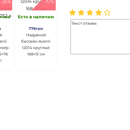
-26%
-10%
личии
Есть в наличии
н
776грн
й
Надувной
enli
бассейн Avenli
льтр-
12014 круглый
5×76
168×51 см
л