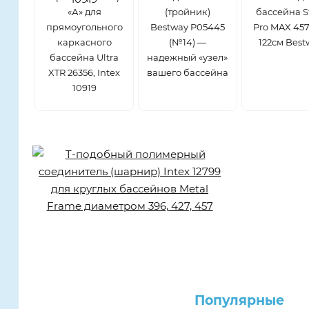
«А» для
(тройник)
бассейна S
прямоугольного
Bestway P05445
Pro MAX 457
каркасного
(№14) —
122см Best
бассейна Ultra
надежный «узел»
XTR 26356, Intex
вашего бассейна
10919
Популярные