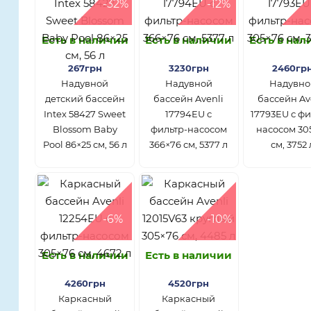
-32%
-12%
Есть в наличии
Есть в наличии
Есть в на
267грн
3230грн
2460гр
Надувной
Надувной
Надувно
детский бассейн
бассейн Avenli
бассейн Av
Intex 58427 Sweet
17794EU с
17793EU с фи
Blossom Baby
фильтр-насосом
насосом 30
Pool 86×25 см, 56 л
366×76 см, 5377 л
см, 3752 
-6%
-10%
Есть в наличии
Есть в наличии
4260грн
4520грн
Каркасный
Каркасный