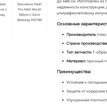
до 488 см. Изготовлен из
teel
бассейна Steel
надежность конструкции, 
см x
Pro MAX 56420
ультрафиолетовому излуч
way
366см x 122см
Bestway P61789
Основные характерист
Производитель:
Intex
Страна производства
Тип запчасти:
T-образ
Материал:
прочный п
Преимущества:
Устойчив к погодным
Защита от коррозии 
Улучшенная плотнос