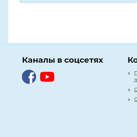
Каналы в соцсетях
К
П
О
О