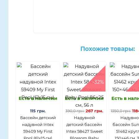
Похожие товары:
-32%
Есть в наличии
Есть в наличии
Есть в на
115 грн.
267 грн.
118
390,0 грн.
1350,0 грн.
Бассейн детский
Надувной
Надувно
надувной Intex
детский бассейн
бассейн Su
59409 My First
Intex 58427 Sweet
51462 круг
Pool (61х15 см)
Blossom Baby
150×46 см, 3