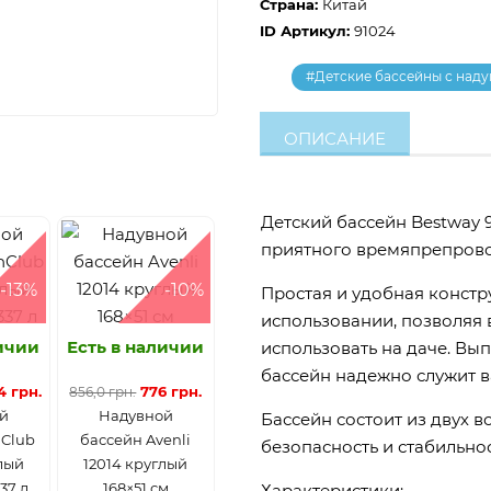
Страна:
Китай
ID Артикул:
91024
#Детские бассейны с над
ОПИСАНИЕ
Детский бассейн Bestway 
приятного времяпрепрово
-13%
-10%
Простая и удобная констр
использовании, позволяя в
личии
Есть в наличии
использовать на даче. Вы
бассейн надежно служит в
4 грн.
776 грн.
856,0 грн.
й
Надувной
Бассейн состоит из двух 
nClub
бассейн Avenli
безопасность и стабильно
лый
12014 круглый
37 л
168×51 см
Характеристики: