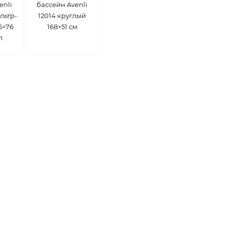
enli
бассейн Avenli
льтр-
12014 круглый
5×76
168×51 см
л