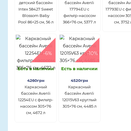
детский бассейн
бассейн Avenli
бассейн Av
Intex 58427 Sweet
17794EU с
17793EU с фи
Blossom Baby
фильтр-насосом
насосом 30
Pool 86×25 см, 56 л
366×76 см, 5377 л
см, 3752 
-6%
-10%
Есть в наличии
Есть в наличии
4260грн
4520грн
Каркасный
Каркасный
бассейн Avenli
бассейн Avenli
12254EU с фильтр-
12015V63 круглый
насосом 305×76
305×76 см, 4485 л
см, 4672 л