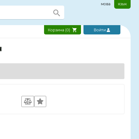
мова
язык
Корзина (
0
)
Войти
н