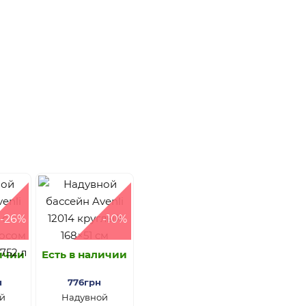
-26%
-10%
личии
Есть в наличии
н
776грн
й
Надувной