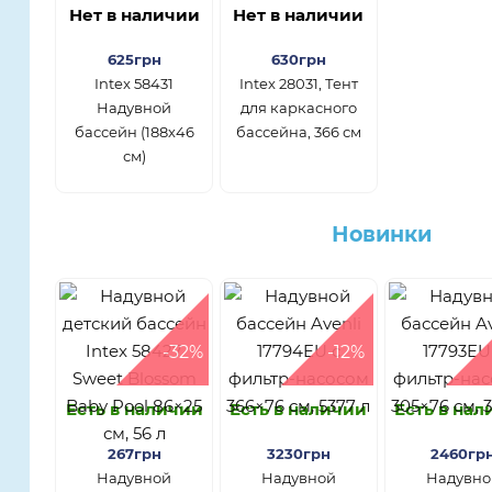
Нет в наличии
Нет в наличии
625грн
630грн
Intex 58431
Intex 28031, Тент
Надувной
для каркасного
бассейн (188х46
бассейна, 366 см
см)
Новинки
-32%
-12%
Есть в наличии
Есть в наличии
Есть в на
267грн
3230грн
2460гр
Надувной
Надувной
Надувно