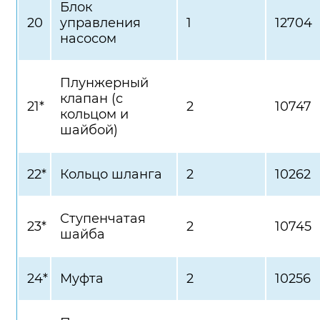
Блок
20
управления
1
12704
насосом
Плунжерный
клапан (с
21*
2
10747
кольцом и
шайбой)
22*
Кольцо шланга
2
10262
Ступенчатая
23*
2
10745
шайба
24*
Муфта
2
10256