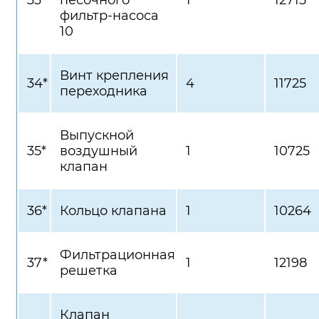
33*
песочного
1
12715
фильтр-насоса
10
Винт крепления
34*
4
11725
переходника
Выпускной
35*
воздушный
1
10725
клапан
36*
Кольцо клапана
1
10264
Фильтрационная
37*
1
12198
решетка
Клапан