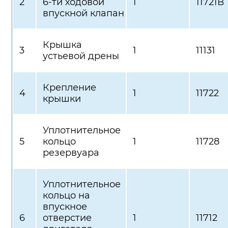
2
6-ти ходовой
1
11721В
впускной клапан
Крышка
3
1
11131
устьевой дрены
Крепление
4
1
11722
крышки
Уплотнительное
5
кольцо
1
11728
резервуара
Уплотнительное
кольцо на
впускное
6
отверстие
1
11712