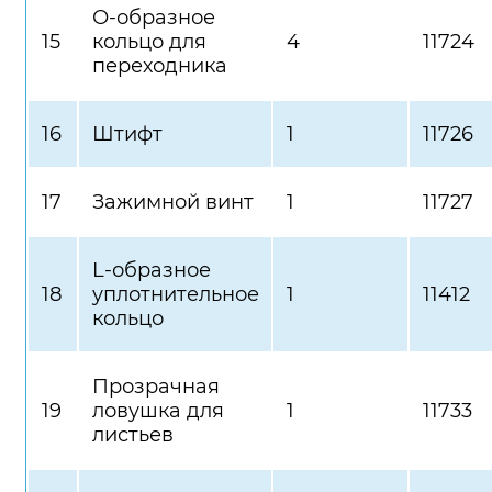
О-образное
15
кольцо для
4
11724
переходника
16
Штифт
1
11726
17
Зажимной винт
1
11727
L-образное
18
уплотнительное
1
11412
кольцо
Прозрачная
19
ловушка для
1
11733
листьев