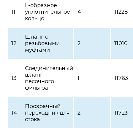
L-образное
11
уплотнительное
4
11228
кольцо
Шланг с
12
резьбовыми
2
11010
муфтами
Соединительный
шланг
13
1
11763
песочного
фильтра
Прозрачный
14
переходник для
2
11723
стока