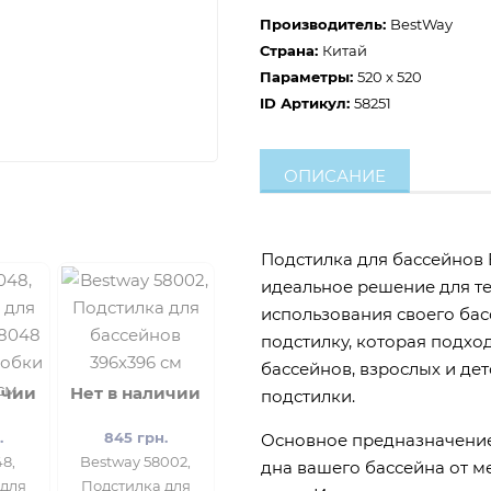
Производитель:
BestWay
Страна:
Китай
Параметры:
520 x 520
ID Артикул:
58251
ОПИСАНИЕ
Подстилка для бассейнов 
идеальное решение для те
использования своего бас
подстилку, которая подход
бассейнов, взрослых и де
ичии
Нет в наличии
подстилки.
.
845 грн.
Основное предназначение
48,
Bestway 58002,
дна вашего бассейна от м
 для
Подстилка для