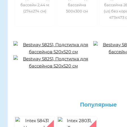
бассейн 2,44 м
бассейна
бассейна 2
(274х274 см)
500х300 см
(us) без ко
473х473 
Популярные