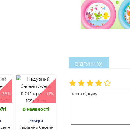
ВІДГУКИ (0)
-26%
-10%
сті
В наявності
н
776грн
асейн
Надувний басейн