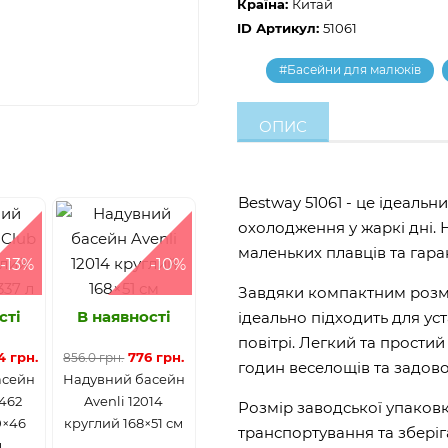
Країна:
Китай
ID Артикул:
51061
#Басейни для малюків
ОПИС
Bestway 51061 - це ідеаль
охолодження у жаркі дні.
маленьких плавців та гара
-13%
-10%
Завдяки компактним розмір
сті
В наявності
ідеально підходить для уст
повітрі. Легкий та простий
4 грн.
776 грн.
856.0 грн.
годин веселощів та задов
асейн
Надувний басейн
462
Avenli 12014
Розмір заводської упаковк
0×46
круглий 168×51 см
транспортування та зберіг
л