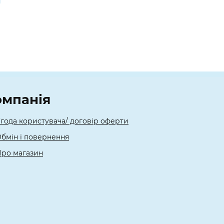
омпанія
года користувача/ договір оферти
бмін і повернення
ро магазин