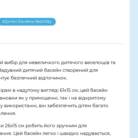
#Дитячі басейни BestWay
ний вибір для невеличкого дитячого веселощів та
 Надувний дитячий басейн створений для
нтує безпечний відпочинок.
ам в надутому вигляді 61х15 см, цей басейн
ановки як у приміщенні, так і на відкритому
 у використанні, він забезпечить дітям багато
олення.
и 26х15 см робить його зручним для
ання. Цей басейн легко і швидко надувається,