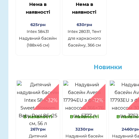
Нема в
Нема в
наявності
наявності
625грн
630грн
Intex 58431
Intex 28031, Тент
Надувний басейн
для каркасного
(188х46 см)
басейну, 366 см
Новинки
-32%
-12%
В наявності
В наявності
В наявно
267грн
3230грн
2460гр
Дитячий
Надувний басейн
Надувний б