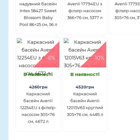
надувний басейн
Avenli 17794EU з
Avenli 1779
Intex 58427 Sweet
фільтр-насосом
фільтр-нас
Blossom Baby
366×76 см, 5377 л
305×76 см, 3
Pool 86×25 см, 56 л
-6%
-10%
В наявності
В наявності
4260грн
4520грн
Каркасний
Каркасний
басейн Avenli
басейн Avenli
12254EU з фільтр-
12015V63 круглий
насосом 305×76
305×76 см, 4485 л
см, 4672 л