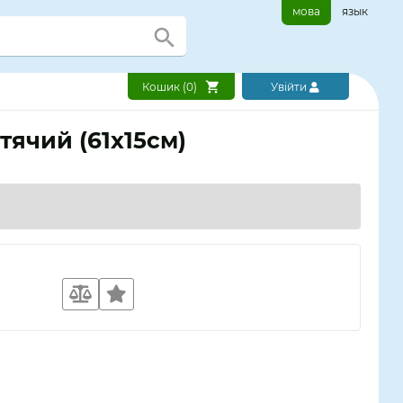
мова
язык
Кошик (
0
)
Увійти
тячий (61х15см)