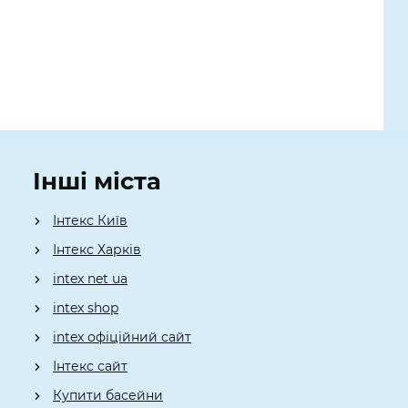
Інші міста
Інтекс Київ
​Інтекс Харків
intex net ua
intex shop
intex офіційний сайт
Інтекс сайт
Купити басейни