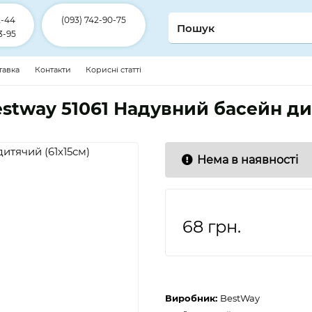
2-44
(093) 742-90-75
3-95
ставка
Контакти
Корисні статті
stway 51061 Надувний басейн ди
Нема в наявності
68
грн.
Виробник:
BestWay