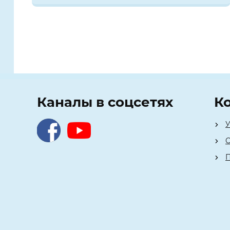
Каналы в соцсетях
К
У
О
П