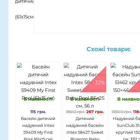
Схожі товари:
-32%
В наявності
В наявності
В наявно
115 грн.
267 грн.
118
390.0 грн.
1350.0 грн.
Басейн дитячий
Дитячий
Надувний б
надувний Intex
надувний басейн
SunClub 51
59409 My First
Intex 58427 Sweet
круглий 15
Pool (61х15 см)
Blossom Baby
см, 337 