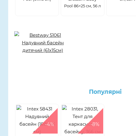
Pool 86×25 см, 56 л
Популярнi
-4%
-8%