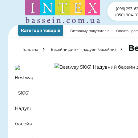
(096) 293-6
(050) 804-0
Категорії товарів
Оптовому покупателю
Оплата і до
Be
Головна
Басейни дитячі (надувні басейни)