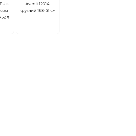
3EU з
Avenli 12014
осом
круглий 168×51 см
752 л