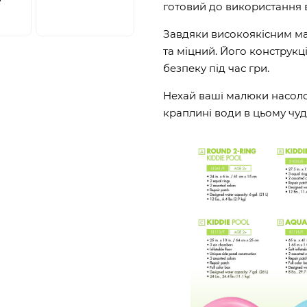
готовий до використання в
Завдяки високоякісним ма
та міцний. Його конструкці
безпеку під час гри.
Нехай ваші малюки насоло
краплині води в цьому чуд