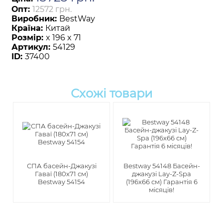
Опт:
12572 грн.
Виробник:
BestWay
Країна:
Китай
Розмір:
x 196 x 71
Артикул:
54129
ID:
37400
Схожі товари
СПА басейн-Джакузі
Bestway 54148 Басейн-
Гаваї (180х71 см)
джакузі Lay-Z-Spa
Bestway 54154
(196х66 см) Гарантія 6
місяців!