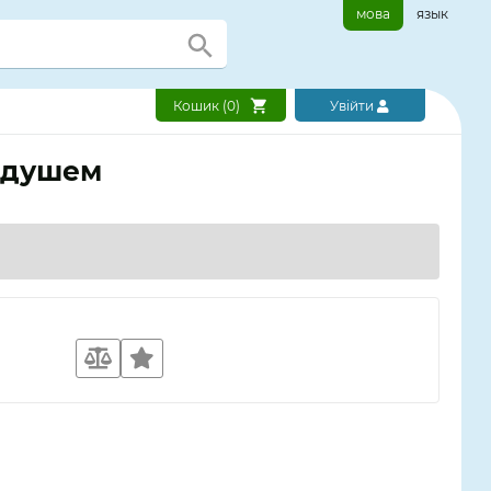
мова
язык
Кошик (
0
)
Увійти
а душем