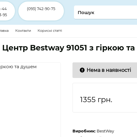
2-44
(093) 742-90-75
3-95
ставка
Контакти
Корисні статті
 Центр Bestway 91051 з гіркою т
Нема в наявності
1355
грн.
Виробник:
BestWay