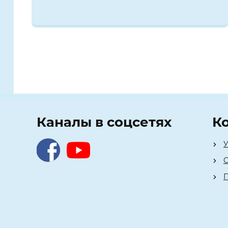
Каналы в соцсетях
К
У
О
П