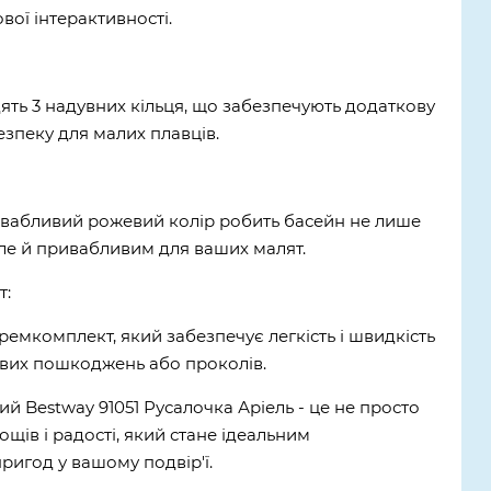
вої інтерактивності.
ять 3 надувних кільця, що забезпечують додаткову
безпеку для малих плавців.
ивабливий рожевий колір робить басейн не лише
ле й привабливим для ваших малят.
т:
ремкомплект, який забезпечує легкість і швидкість
вих пошкоджень або проколів.
ий Bestway 91051 Русалочка Аріель - це не просто
лощів і радості, який стане ідеальним
ригод у вашому подвір'ї.