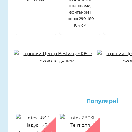
іграшками,
фонтаном і
гіркою 290-180-
104 см
Популярнi