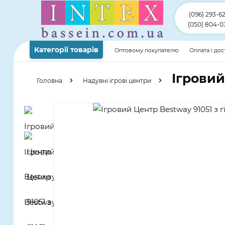
(096) 293-6
(050) 804-0
Категорії товарів
Оптовому покупателю
Оплата і до
Ігровий
Головна
Надувні ігрові центри