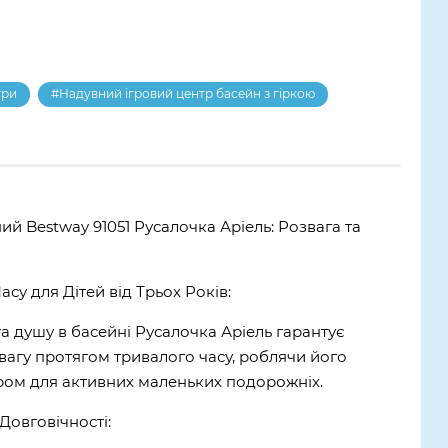
три
#Надувний ігровий центр басейн з гіркою
ий Bestway 91051 Русалочка Аріель: Розвага та
су для Дітей від Трьох Років:
та душу в басейні Русалочка Аріель гарантує
вагу протягом тривалого часу, роблячи його
ром для активних маленьких подорожніх.
Довговічності: