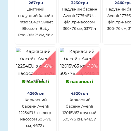
267грн
3230грн
2460гр
Дитячий
Надувний басейн
Надувний б
надувний басейн
Avenli 17794EU з
Avenli 1779
Intex 58427 Sweet
фільтр-насосом
фільтр-нас
Blossom Baby
366×76 см, 5377 л
305×76 см, 3
Pool 86×25 см, 56 л
-6%
-10%
В наявності
В наявності
4260грн
4520грн
Каркасний
Каркасний
басейн Avenli
басейн Avenli
12254EU з фільтр-
12015V63 круглий
насосом 305×76
305×76 см, 4485 л
см, 4672 л