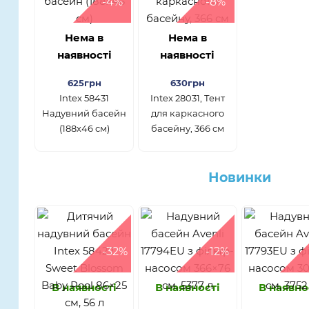
-4%
-8%
Нема в
Нема в
наявності
наявності
625грн
630грн
Intex 58431
Intex 28031, Тент
Надувний басейн
для каркасного
(188х46 см)
басейну, 366 см
Новинки
-32%
-12%
В наявності
В наявності
В наявно