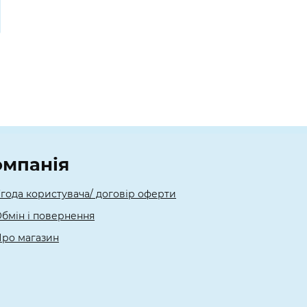
омпанія
года користувача/ договір оферти
бмін і повернення
ро магазин