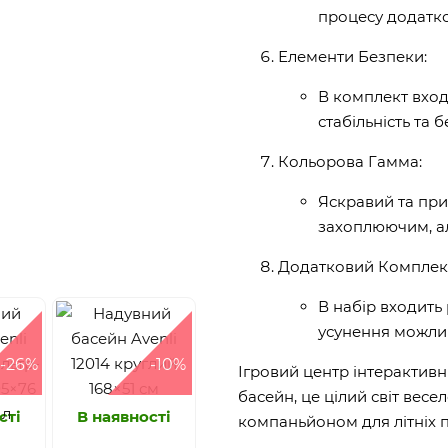
процесу додатко
Елементи Безпеки:
В комплект вход
стабільність та 
Кольорова Гамма:
Яскравий та пр
захоплюючим, а
Додатковий Комплек
В набір входить 
усунення можли
-26%
-10%
Ігровий центр інтерактивн
басейн, це цілий світ весе
сті
В наявності
компаньйоном для літніх п