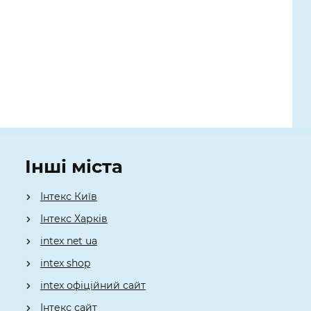
Інші міста
Інтекс Київ
​Інтекс Харків
intex net ua
intex shop
intex офіційний сайт
Інтекс сайт