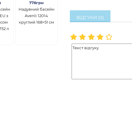
н
776грн
асейн
Надувний басейн
3EU з
Avenli 12014
ВІДГУКИ (0)
осом
круглий 168×51 см
752 л