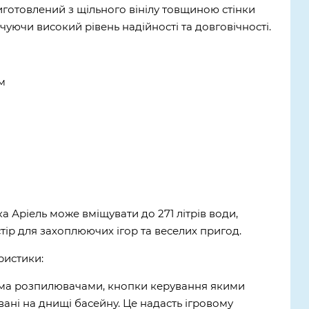
иготовлений з щільного вінілу товщиною стінки
чуючи високий рівень надійності та довговічності.
м
а Аріель може вміщувати до 271 літрів води,
ір для захоплюючих ігор та веселих пригод.
ристики:
а розпилювачами, кнопки керування якими
ані на днищі басейну. Це надасть ігровому