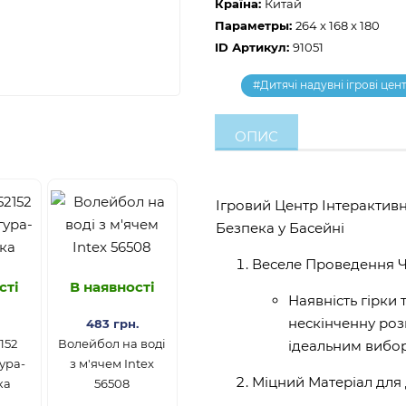
Країна:
Китай
Параметры:
264 x 168 x 180
ID Артикул:
91051
#Дитячі надувні ігрові цен
ОПИС
Ігровий Центр Інтерактивн
Безпека у Басейні
Веселе Проведення Ча
сті
В наявності
Наявність гірки 
нескінченну роз
483 грн.
152
Волейбол на воді
ідеальним вибо
ура-
з м'ячем Intex
Міцний Матеріал для 
ка
56508