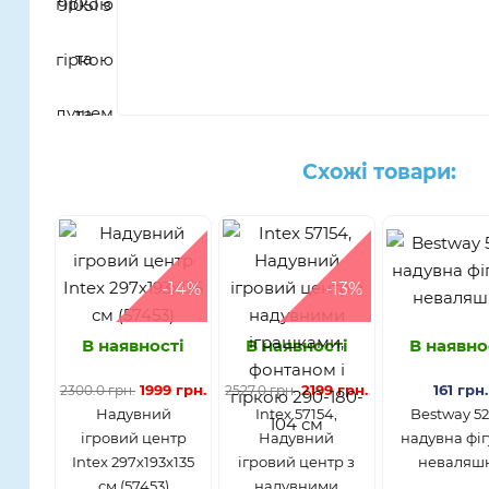
Схожі товари:
-14%
-13%
В наявності
В наявності
В наявно
1999 грн.
2199 грн.
161 грн.
2300.0 грн.
2527.0 грн.
Надувний
Intex 57154,
Bestway 52
ігровий центр
Надувний
надувна фіг
Intex 297х193х135
ігровий центр з
неваляш
см (57453)
надувними