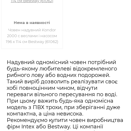
Нема в наявності
Човен надувний Kondor
2000 с веслами і насосом
196 х 114 см Bestway (61062)
Надувний одномісний човен потрібний
будь-якому любителеві відокремленого
рибного лову або водних подорожей.
Такий виріб дозволить реалізувати своє
хобі повноцінним чином, відчути
переваги вільного пересування по воді.
При цьому важить будь-яка одномісна
модель з ПВХ трохи, при зберіганні дуже
компактна, а ціна невисока.
Рекомендуємо купити човен виробництва
фірм Intex або Bestway. Ці компанії