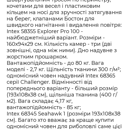
кочетами для весел і пластиковим
кільцем на носі для зручності затягування
на берег, клапанами Бостон для
швидкого нагнітання і видалення повітря:
Intex 58355 Explorer Pro 100 -
найбюджетніший варіант. Розміри -
160х94х29 см. Кількість камер - три (дві
зовнішні, одна між ними). Дно надувне з
жорстким прошарком.
Вантажопідйомність - до 80 кг. Вага
моделі - 2,7 кг. Щільність тканини 300 г/м²;
одномісний човен надувний Intex 68365
серії Challenger. Відмінності від
попереднього варіанту - більший розмір
(193х108х38 см), щільніша тканина (400 г/
м2). Вага складає 4,17 кг,
вантажопідйомність - 85 кг;
Intex 68345 Seahawk 1 (розміри 193x108x38
см). Багато хто вважає за краще купити
одномісний човен для риболовлі саме цієї