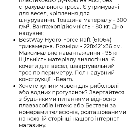
пластиковою ручкою на носі, без
страхувального троса. Є утримувачі
для весел, кріплення для
шнурування. Товщина матеріалу - 300
г/м². Вантажопідйомність - 80 кг. Дно
надувне;
BestWay Hydro-Force Raft (61064)
трикамерна. Розміри - 228х121х36 см.
Максимальне навантаження - 95 кг.
Щільність матеріалу аналогічна. Є
кочети для весел, швартувальний
трос по периметру. Пол надувний
конструкції I-Beam.
Хочете купити човен для риболовлі
або водних прогулянок? Звертайтеся
з будь-якими питаннями відносно
плавзасобів Інтекс або Бествей за
номерами телефонів, розташованими
на кожній сторінці нашого інтернет-
магазину.