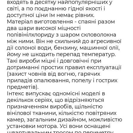
входять в десятку найпопулярніших у
світі, а по поєднанню гідної якості і
доступної ціни їм немає рівних.
Матеріал виготовлення - спаяні разом
два шари високої міцності
полівінілхлориду з шаром скловолокна
між ними. Він не схильний до агресивної
дії солоної води, бензину, машинної олії,
йому не шкодить перепад температур.
Такі вироби міцні і довговічні при
дотриманні простих правил експлуатації
(захист човнів від вогню, гарячих
приладів опалювання, попелу і гострих
предметів).
Інтекс випускає одномісні моделі в
декількох серіях, що відрізняються
призначенням виробів, щільністю
вінілової тканини, кількістю повітряних
камер, загальним дизайном, можливістю
установки мотора. Усі вони оснащені
швартувальним тросом по периметру,