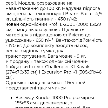
серії. Модель розрахована на
навантаження до 100 кг. Надувна підлога
зміцнена за технологією I Beam. Вага - 4,9
кг, щільність тканини - 430 г/м2;
човен одномісний Profi L-200L (200х115х29
см) - модель класу люкс. Щільність
матеріалу з підвищеною стійкістю до
ушкоджень - 650 г/м². Вантажопідйомність
- 170 кг. До комплекту входять насос,
весла, сидіння, сумка для
транспортування. Вага човна - 9 кг.
У продажу є також одномісні човни-
байдарки Інтекс: Challenger К1 Kayak
(274х76х33 см) і Excursion Pro K1 (305х91х46
см).
Одномісні моделі компанії Бествей
представлені таким чином:
Bestway Kondor 1000 Pro розміром
155х93 см - двокамерна, з