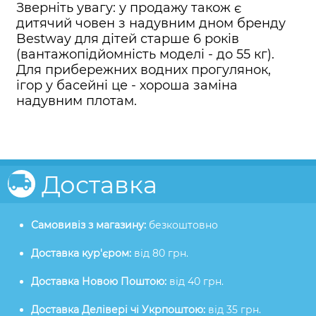
Зверніть увагу: у продажу також є
дитячий човен з надувним дном бренду
Bestway для дітей старше 6 років
(вантажопідйомність моделі - до 55 кг).
Для прибережних водних прогулянок,
ігор у басейні це - хороша заміна
надувним плотам.
Доставка
Самовивіз з магазину:
безкоштовно
Доставка кур'єром:
від 80 грн.
Доставка Новою Поштою:
від 40 грн.
Доставка Делівері чі Укрпоштою:
від 35 грн.