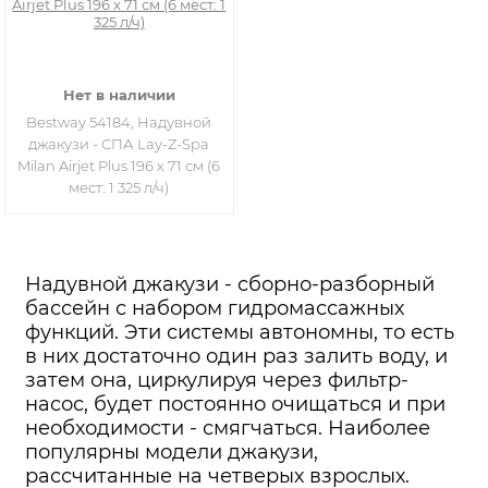
Нет в наличии
Bestway 54184, Надувной
джакузи - СПА Lay-Z-Spa
Milan Airjet Plus 196 х 71 см (6
мест: 1 325 л/ч)
Надувной джакузи - сборно-разборный
бассейн с набором гидромассажных
функций. Эти системы автономны, то есть
в них достаточно один раз залить воду, и
затем она, циркулируя через фильтр-
насос, будет постоянно очищаться и при
необходимости - смягчаться. Наиболее
популярны модели джакузи,
рассчитанные на четверых взрослых.