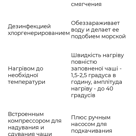
смягчения
Обеззараживает
Дезинфекцией
воду и делает ее
хлоргенерированием
подобием морской
Швидкість нагріву
повністю
Нагрівом до
заповненої чаші -
необхідної
1,5-2,5 градуса в
температури
годину, амплітуда
нагріву - до 40
градусів
Встроенным
Плюс ручным
компрессором для
насосом для
надувания и
подкачивания
сдувания чаши