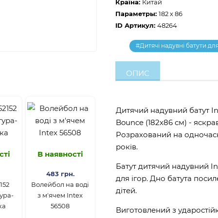
Країна:
Китай
Параметры:
182 x 86
ID Артикул:
48264
#Дитячі надувні батути дл
ОПИС
Дитячий надувний батут In
Bounce (182х86 см) - яскра
Розрахований на одночасне
років.
сті
В наявності
Батут дитячий надувний I
483 грн.
для ігор. Дно батута поси
152
Волейбол на воді
дітей.
ура-
з м'ячем Intex
ка
56508
Виготовлений з ударостійк