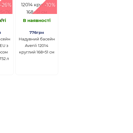
-26%
-10%
сті
В наявності
н
776грн
асейн
Надувний басейн
3EU з
Avenli 12014
осом
круглий 168×51 см
752 л