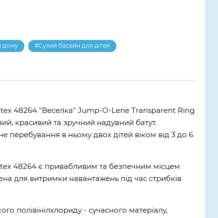
я дому
#Сухий басейн для дітей
tex 48264 "Веселка" Jump-O-Lene Transparent Ring
вий, красивий та зручний надувний батут.
 перебування в ньому двох дітей віком від 3 до 6
ntex 48264 є привабливим та безпечним місцем
лена для витримки навантажень під час стрибків
ого полівінілхлориду - сучасного матеріалу,