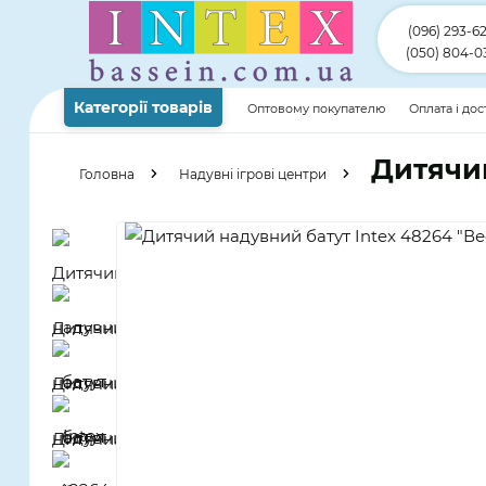
(096) 293-6
(050) 804-0
Категорії товарів
Оптовому покупателю
Оплата і до
Дитячий
Головна
Надувні ігрові центри