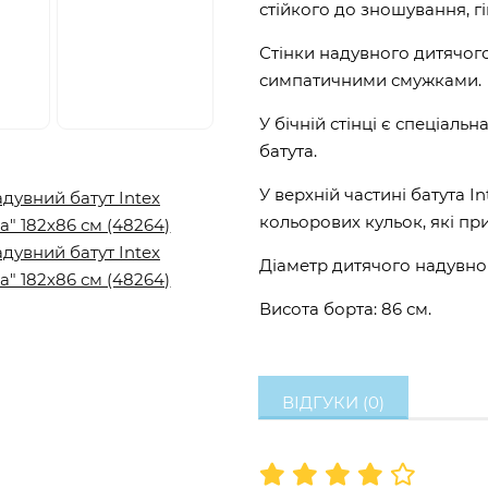
стійкого до зношування, г
Стінки надувного дитячого 
симпатичними смужками.
У бічній стінці є спеціальн
батута.
У верхній частині батута 
кольорових кульок, які пр
Діаметр дитячого надувного
Висота борта: 86 см.
ВІДГУКИ (0)