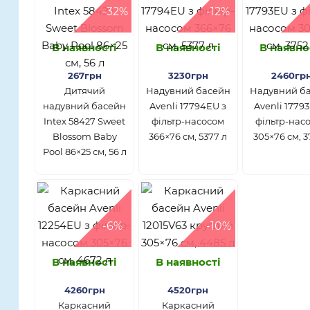
-32%
-12%
В наявності
В наявності
В наявно
267грн
3230грн
2460гр
Дитячий
Надувний басейн
Надувний б
надувний басейн
Avenli 17794EU з
Avenli 1779
Intex 58427 Sweet
фільтр-насосом
фільтр-нас
Blossom Baby
366×76 см, 5377 л
305×76 см, 3
Pool 86×25 см, 56 л
-6%
-10%
В наявності
В наявності
4260грн
4520грн
Каркасний
Каркасний