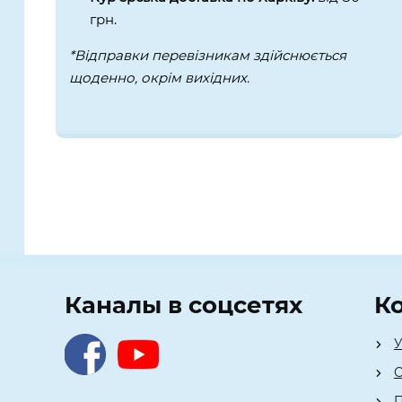
грн.
*Відправки перевізникам здійснюється
щоденно, окрім вихідних.
Каналы в соцсетях
К
У
О
П