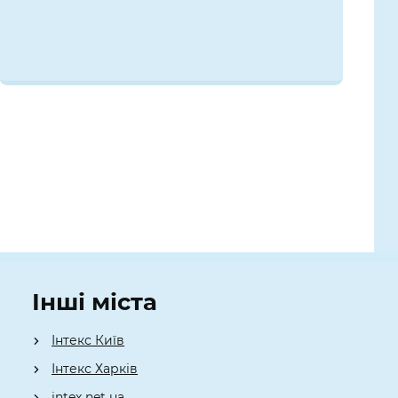
Інші міста
Інтекс Київ
​Інтекс Харків
intex net ua