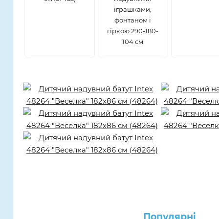
іграшками,
фонтаном і
гіркою 290-180-
104 см
Популярнi