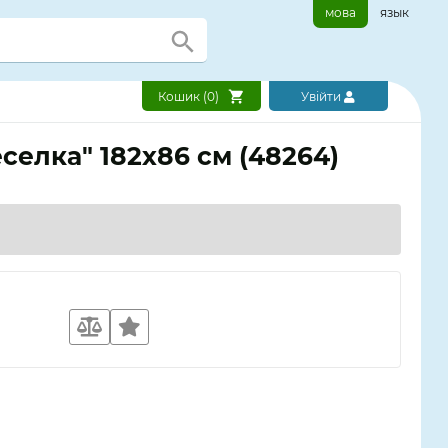
мова
язык
Кошик (
0
)
Увійти
селка" 182х86 см (48264)