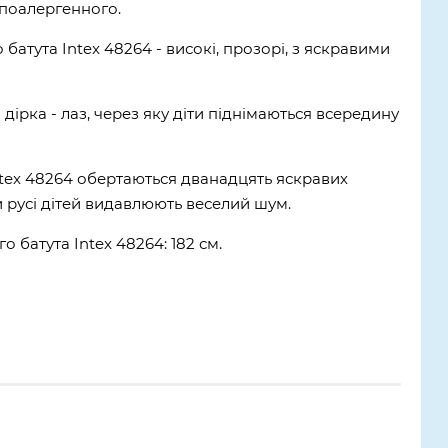
іпоалергенного.
батута Intex 48264 - високі, прозорі, з яскравими
а дірка - лаз, через яку діти піднімаються всередину
Intex 48264 обертаються дванадцять яскравих
и русі дітей видавлюють веселий шум.
 батута Intex 48264: 182 см.