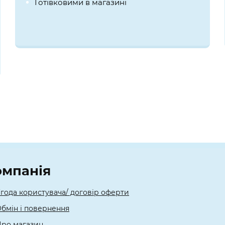
Готівковими в магазині
омпанія
года користувача/ договір оферти
бмін і повернення
ро магазин