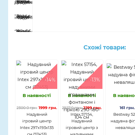
Схожі товари:
-14%
-13%
В наявності
В наявності
В наявно
1999 грн.
2199 грн.
161 грн.
2300.0 грн.
2527.0 грн.
Надувний
Intex 57154,
Bestway 52
ігровий центр
Надувний
надувна фіг
Intex 297х193х135
ігровий центр з
неваляш
см (57453)
надувними