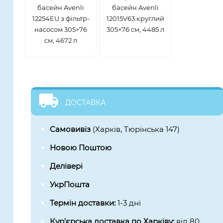
басейн Avenli
басейн Avenli
12254EU з фільтр-
12015V63 круглий
насосом 305×76
305×76 см, 4485 л
см, 4672 л
ДОСТАВКА
Самовивіз
(Харків, Тюрінська 147)
Новою Поштою
Делівері
УкрПошта
Термін доставки:
1-3 дні
Кур'єрська доставка по Харківу:
від 80