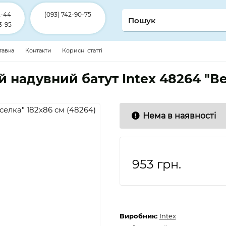
2-44
(093) 742-90-75
3-95
ставка
Контакти
Корисні статті
 надувний батут Intex 48264 "Ве
Нема в наявності
953
грн.
Виробник:
Intex