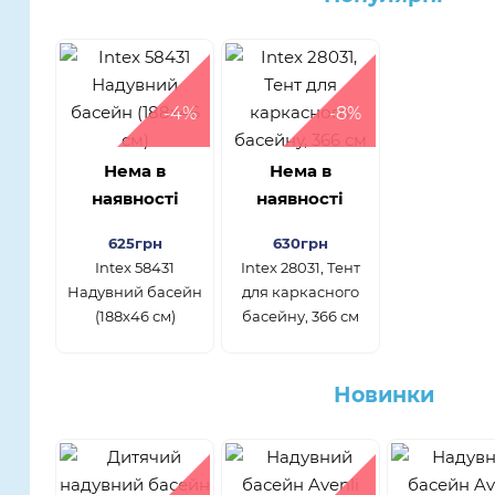
-4%
-8%
Нема в
Нема в
наявності
наявності
625грн
630грн
Intex 58431
Intex 28031, Тент
Надувний басейн
для каркасного
(188х46 см)
басейну, 366 см
Новинки