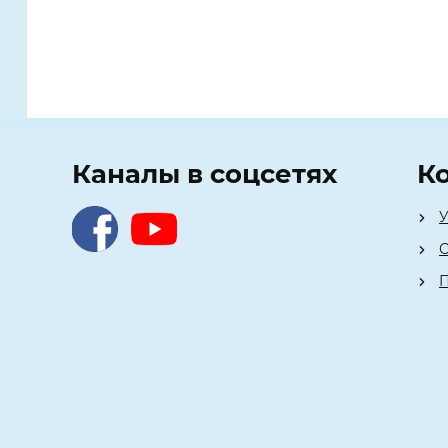
Каналы в соцсетях
К
У
О
П