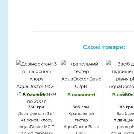
Схожі товари:
В наявності
В наявності
В наявно
350 грн.
385 грн.
183 грн
Дезінфектант 3 в 1
Крапельний
Засiб дл
на основі хлору
тестер
підвищен
AquaDoctor MC-T
AquaDoctor Basic
рівня p
(0,4 кг), таблетки
Cl/pH
AquaDocto