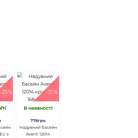
-26%
-10%
сті
В наявності
н
776грн
асейн
Надувний басейн
3EU з
Avenli 12014