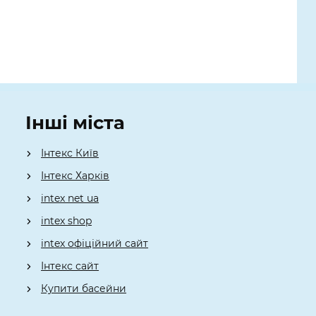
Інші міста
Інтекс Київ
​Інтекс Харків
intex net ua
intex shop
intex офіційний сайт
Інтекс сайт
Купити басейни