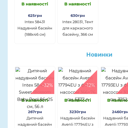
В наявності
В наявності
625грн
630грн
Intex 58431
Intex 28031, Тент
Надувний басейн
для каркасного
(188х46 см)
басейну, 366 см
Новинки
-32%
-12%
В наявності
В наявності
В наявно
267грн
3230грн
2460гр
Дитячий
Надувний басейн
Надувний б
надувний басейн
Avenli 17794EU з
Avenli 1779