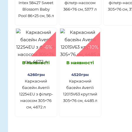
Intex 58427 Sweet
фільтр-насосом
фільтр-нас
Blossom Baby
366×76 см, 5377 л
305×76 см, 3
Pool 86×25 см, 56 л
-6%
-10%
В наявності
В наявності
4260грн
4520грн
Каркасний
Каркасний
басейн Avenli
басейн Avenli
12254EU з фільтр-
12015V63 круглий
насосом 305×76
305×76 см, 4485 л
см, 4672 л