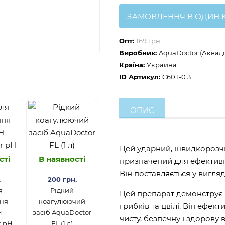
ЗАМОВЛЕННЯ В ОДИН 
Опт:
169 грн.
Виробник:
AquaDoctor (Аквад
Країна:
Украина
ID Артикул:
C60T-0.3
ОПИС
Цей ударний, швидкорозчи
сті
В наявності
призначений для ефективн
Він поставляється у вигляд
.
200 грн.
я
Рідкий
Цей препарат демонструє в
ня
коагулюючий
грибків та цвілі. Він ефек
H
засіб AquaDoctor
чисту, безпечну і здорову в
r pH
FL (1 л)