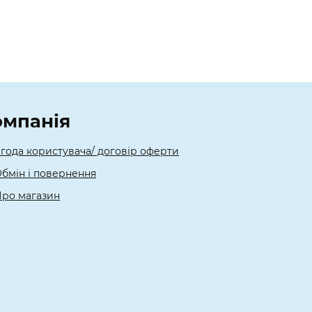
омпанія
года користувача/ договір оферти
бмін і повернення
ро магазин