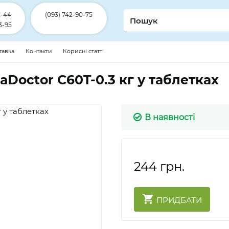
2-44
(093) 742-90-75
3-95
ставка
Контакти
Корисні статті
aDoctor C60T-0.3 кг у таблетках
В наявності
244
грн.
ПРИДБАТИ