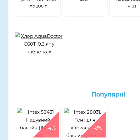
по 200 г
Plus
Популярнi
-4%
-8%