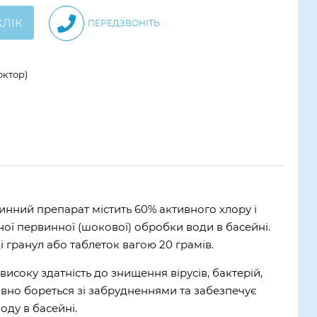
КЛІК
ПЕРЕДЗВОНІТЬ
октор)
нний препарат містить 60% активного хлору і
ої первинної (шокової) обробки води в басейні.
і гранул або таблеток вагою 20 грамів.
исоку здатність до знищення вірусів, бактерій,
тивно бореться зі забрудненнями та забезпечує
оду в басейні.