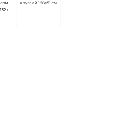
осом
круглий 168×51 см
752 л