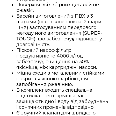
Поверхня всіх збірних деталей не
ржавіє.
Басейн виготовлений з ПВХ з 3
шарами (шар скловолокна, 2 шари
ПВХ) застосуванням передового
методу його виготовлення (SUPER-
TOUGH), що забезпечує підвищену
довговічність.
Пісковий насос-фільтр
продуктивністю 4000 л/год
забезпечує очищення на 30%
якісніше, ніж картриджні насоси.
Міцна сходи з металевими стійками
покрита якісною фарбою для
запобігання ржавінню.
В комплект входять спеціальна
підстилка і тент-крышка, які
захищають дно і воду від забруднень
і сонячних променів відповідно.
Є зручний клапан для швидкого