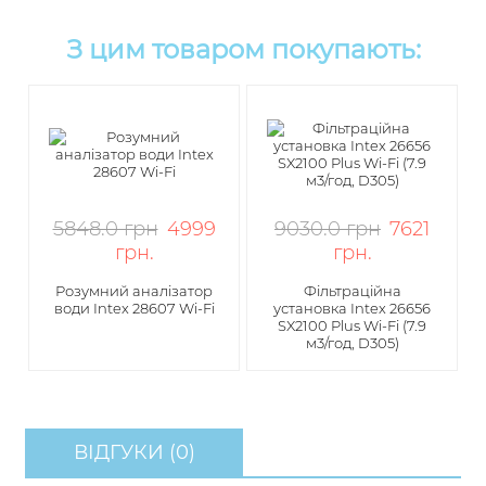
З цим товаром покупають:
5848.0 грн
4999
9030.0 грн
7621
грн
.
грн
.
Розумний аналізатор
Фільтраційна
води Intex 28607 Wi-Fi
установка Intex 26656
SX2100 Plus Wi-Fi (7.9
м3/год, D305)
ВІДГУКИ (0)