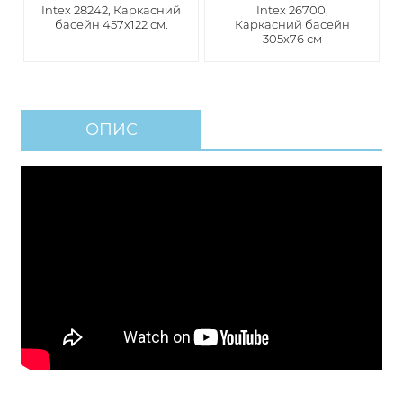
Intex 28242, Каркасний
Intex 26700,
басейн 457х122 см.
Каркасний басейн
305х76 см
ОПИС