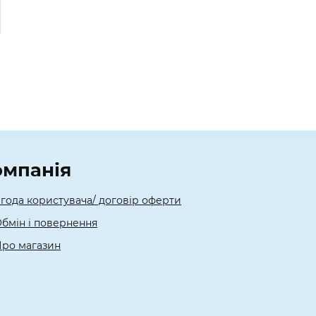
омпанія
года користувача/ договір оферти
бмін і повернення
ро магазин