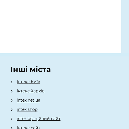
Інші міста
Інтекс Київ
​Інтекс Харків
intex net ua
intex shop
intex офіційний сайт
Інтекс сайт