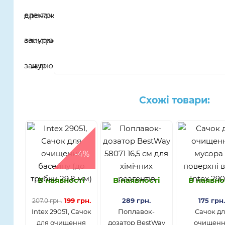
Схожі товари:
-4%
В наявності
В наявності
В наявно
199 грн.
289 грн.
175 грн
207.0 грн.
Intex 29051, Сачок
Поплавок-
Сачок д
для очищення
дозатор BestWay
очищен