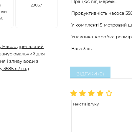
Працює від мережі.
з
29057
води
Продуктивність насоса 3585
50
У комплекті 5-метровий ш
Упаковка-коробка розміро
Вага 3 кг.
ВІДГУКИ (0)