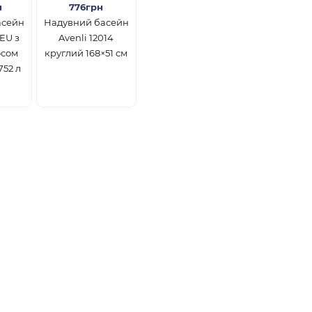
н
776грн
асейн
Надувний басейн
3EU з
Avenli 12014
осом
круглий 168×51 см
752 л