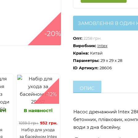
ЗАМОВЛЕННЯ В ОДИН 
-20%
Опт:
2258 грн.
Виробник:
Intex
Країна:
Китай
Параметры:
29 x 29 x 28
ID Артикул:
28606
ОПИС
-12%
сті
В наявності
Насос дренажний Intex 28
бетонних, плівкових, ком
.
932 грн.
1059.0 грн.
води з дна басейну.
ля
Набір для ухода
ня
за басейном Intex