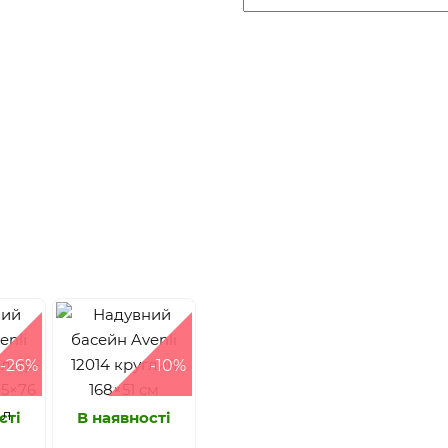
-26%
-10%
сті
В наявності