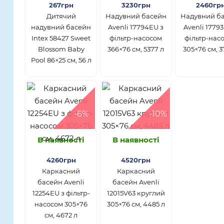
267грн
3230грн
2460гр
Дитячий
Надувний басейн
Надувний б
надувний басейн
Avenli 17794EU з
Avenli 1779
Intex 58427 Sweet
фільтр-насосом
фільтр-нас
Blossom Baby
366×76 см, 5377 л
305×76 см, 3
Pool 86×25 см, 56 л
-6%
-10%
В наявності
В наявності
4260грн
4520грн
Каркасний
Каркасний
басейн Avenli
басейн Avenli
12254EU з фільтр-
12015V63 круглий
насосом 305×76
305×76 см, 4485 л
см, 4672 л