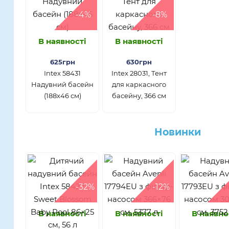
-4%
-8%
В наявності
В наявності
625грн
630грн
Intex 58431
Intex 28031, Тент
Надувний басейн
для каркасного
(188х46 см)
басейну, 366 см
Новинки
-32%
-12%
В наявності
В наявності
В наявно