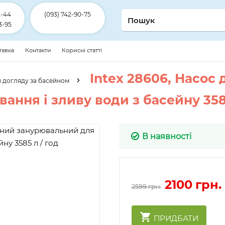
2-44
(093) 742-90-75
3-95
ставка
Контакти
Корисні статті
Intex 28606, Насо
я догляду за басейном
ання і зливу води з басейну 3585
В наявності
2100
грн.
2599 грн.
ПРИДБАТИ