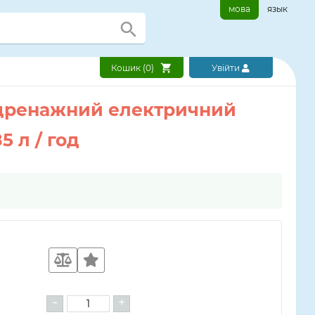
мова
язык
Кошик (
0
)
Увійти
с дренажний електричний
 л / год
-
+