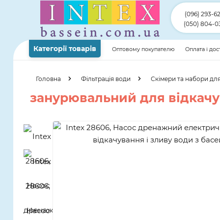
(096) 293-6
(050) 804-0
Категорії товарів
Оптовому покупателю
Оплата і до
Головна
Фільтрація води
Скімери та набори дл
занурювальний для відкачув