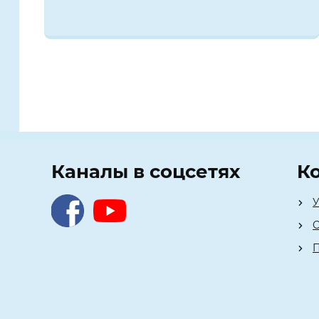
Каналы в соцсетях
К
У
О
П