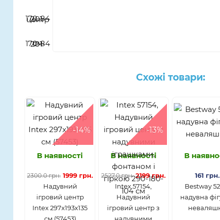
Схожі товари:
-14%
-13%
В наявності
В наявності
В наявно
1999 грн.
2199 грн.
161 грн.
2300.0 грн.
2527.0 грн.
Надувний
Intex 57154,
Bestway 52
ігровий центр
Надувний
надувна фіг
Intex 297х193х135
ігровий центр з
неваляш
см (57453)
надувними