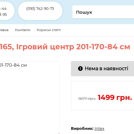
2-44
(093) 742-90-75
3-95
ставка
Контакти
Корисні статті
7165, Ігровий центр 201-170-84 см
Нема в наявності
1499
грн.
1677 грн.
Виробник:
Intex