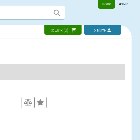
мова
язык
Кошик (
0
)
Увійти