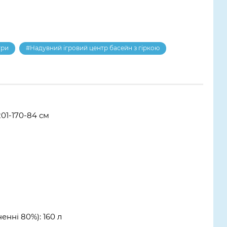
три
#Надувний ігровий центр басейн з гіркою
201-170-84 см
енні 80%): 160 л