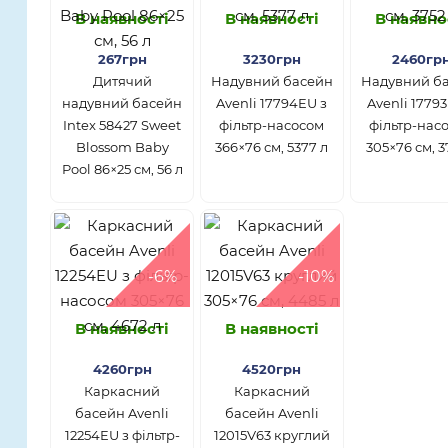
В наявності
В наявності
В наявно
267грн
3230грн
2460гр
Дитячий
Надувний басейн
Надувний б
надувний басейн
Avenli 17794EU з
Avenli 1779
Intex 58427 Sweet
фільтр-насосом
фільтр-нас
Blossom Baby
366×76 см, 5377 л
305×76 см, 3
Pool 86×25 см, 56 л
-6%
-10%
В наявності
В наявності
4260грн
4520грн
Каркасний
Каркасний
басейн Avenli
басейн Avenli
12254EU з фільтр-
12015V63 круглий