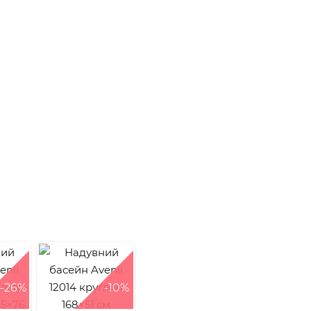
-26%
-10%