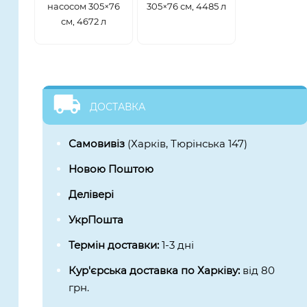
насосом 305×76
305×76 см, 4485 л
см, 4672 л
ДОСТАВКА
Самовивіз
(Харків, Тюрінська 147)
Новою Поштою
Делівері
УкрПошта
Термін доставки:
1-3 дні
Кур'єрська доставка по Харківу:
від 80
грн.