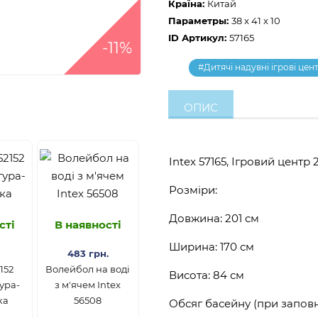
Країна:
Китай
Параметры:
38 x 41 x 10
ID Артикул:
57165
-11%
#Дитячі надувні ігрові цен
ОПИС
Intex 57165, Ігровий центр 
Розміри:
Довжина: 201 см
сті
В наявності
Ширина: 170 см
483 грн.
152
Волейбол на воді
Висота: 84 см
ура-
з м'ячем Intex
ка
56508
Обсяг басейну (при заповн