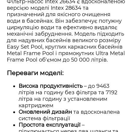
Фільтр-насос Intex 26634 є вдосконаленою
версією моделі Intex 28634 та
призначений для якісного очищення
води в басейнах. Він забезпечує потужну
циркуляцію води та ефективно видаляє
механічні забруднення. Модель підходить
для надувних басейнів великого розміру
Easy Set Pool, круглих каркасних басейнів
Metal Frame Pool і прямокутних Ultra Metal
Frame Pool об'ємом до 50 000 літрів.
Переваги моделі:
Висока продуктивність
– до 9463
літрів на годину без фільтра та 7192
літра на годину з установленим
картриджем
Оновлений дизайн
та вдосконалена
система фільтрації
Простота експлуатації
–
підключається через два шланги та