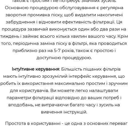
також є простим і не потребує значних зусиль.
Основною процедурою обслуговування є регулярна
зворотня промивка піску, щоб видалити накопичені
забруднення і відновити ефективність фільтрації. Ця
процедура зазвичай виконується один або два рази на
тиждень і займає всього кілька хвилин вашого часу. Крім
того, періодична заміна піску в фільтрі, яка проводиться
приблизно раз на 5-7 років, також є простою і
доступною процедурою.
Інтуїтивне керування
: Більшість піщаних фільтрів
мають інтуїтивно зрозумілий інтерфейс керування, що
робить їх використання максимально простим і зручним
для користувачів. Ви можете легко налаштувати
параметри фільтрації відповідно до ваших потреб і
вподобань, не витрачаючи багато часу і зусиль на
вивчення інструкцій.
Простота в користуванні - це одна з основних переваг