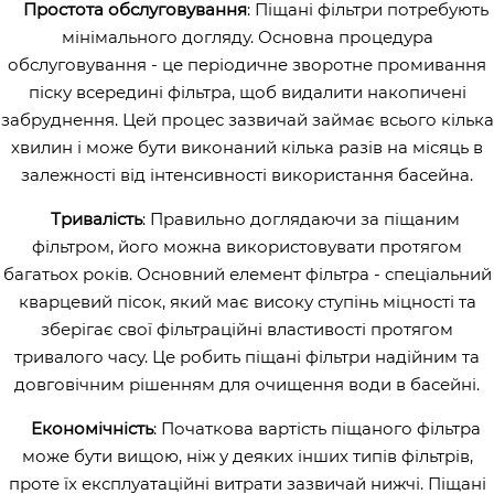
Простота обслуговування
: Піщані фільтри потребують
мінімального догляду. Основна процедура
обслуговування - це періодичне зворотне промивання
піску всередині фільтра, щоб видалити накопичені
забруднення. Цей процес зазвичай займає всього кілька
хвилин і може бути виконаний кілька разів на місяць в
залежності від інтенсивності використання басейна.
Тривалість
: Правильно доглядаючи за піщаним
фільтром, його можна використовувати протягом
багатьох років. Основний елемент фільтра - спеціальний
кварцевий пісок, який має високу ступінь міцності та
зберігає свої фільтраційні властивості протягом
тривалого часу. Це робить піщані фільтри надійним та
довговічним рішенням для очищення води в басейні.
Економічність
: Початкова вартість піщаного фільтра
може бути вищою, ніж у деяких інших типів фільтрів,
проте їх експлуатаційні витрати зазвичай нижчі. Піщані