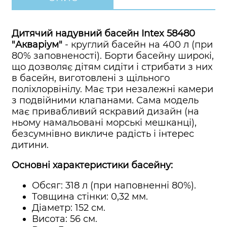
Дитячий надувний басейн Intex 58480
"Акваріум"
- круглий басейн на 400 л (при
80% заповненості). Борти басейну широкі,
що дозволяє дітям сидіти і стрибати з них
в басейн, виготовлені з щільного
поліхлорвінілу. Має три незалежні камери
з подвійними клапанами. Сама модель
має привабливий яскравий дизайн (на
ньому намальовані морські мешканці),
безсумнівно викличе радість і інтерес
дитини.
Основні характеристики басейну:
Обсяг: 318 л (при наповненні 80%).
Товщина стінки: 0,32 мм.
Діаметр: 152 см.
Висота: 56 см.