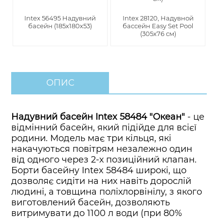
Intex 56495 Надувний
Intex 28120, Надувной
басейн (185х180х53)
бассейн Easy Set Pool
(305х76 см)
ОПИС
Надувний басейн Intex 58484 "Океан"
- це
відмінний басейн, який підійде для всієї
родини. Модель має три кільця, які
накачуються повітрям незалежно один
від одного через 2-х позиційний клапан.
Борти басейну Intex 58484 широкі, що
дозволяє сидіти на них навіть дорослій
людині, а товщина поліхлорвінілу, з якого
виготовлений басейн, дозволяють
витримувати до 1100 л води (при 80%