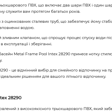
ьохшарового ПВХ, що включає два шари ПВХ і один шар 
йну служити вам протягом багатьох років.
 оцинкованих сталевих труб, що забезпечує йому стабіль
наповненні водою.
зливним клапаном, що спрощує процес спуску води після
 експлуатації і зберіганні.
асейн Metal Frame Pool Intex 28290 принесе нотку стилю
у.
290 - це відмінний вибір для сімейного відпочинку на пр
о ідеальним рішенням для вашого літнього відпочинку.
tex 28290
овлений з високоякісного трьохшарового ПВХ, який забезпе