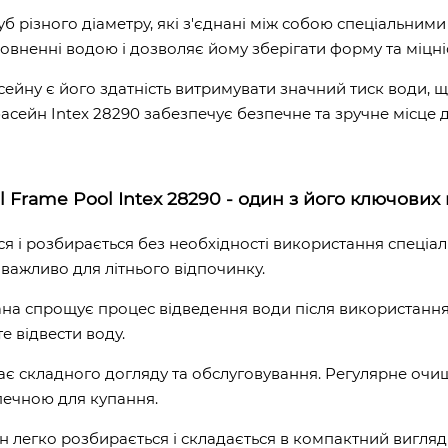
уб різного діаметру, які з'єднані між собою спеціальним
повненні водою і дозволяє йому зберігати форму та міцн
сейну є його здатність витримувати значний тиск води, 
 басейн Intex 28290 забезпечує безпечне та зручне місце
l Frame Pool Intex 28290 - один з його ключових 
ся і розбирається без необхідності використання спеціал
важливо для літнього відпочинку.
пана спрощує процес відведення води після використання
е відвести воду.
гає складного догляду та обслуговування. Регулярне очи
печною для купання.
йн легко розбирається і складається в компактний вигля