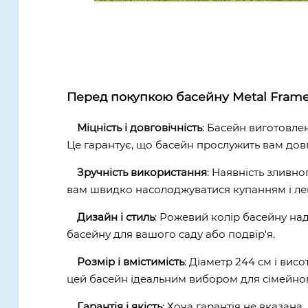
Перед покупкою басейну Metal Frame 
Міцність і довговічність
: Басейн виготовле
Це гарантує, що басейн прослужить вам довг
Зручність використання
: Наявність зливн
вам швидко насолоджуватися купанням і ле
Дизайн і стиль
: Рожевий колір басейну на
басейну для вашого саду або подвір'я.
Розмір і вмістимість
: Діаметр 244 см і ви
цей басейн ідеальним вибором для сімейног
Гарантія і якість
: Хоча гарантія не вказана