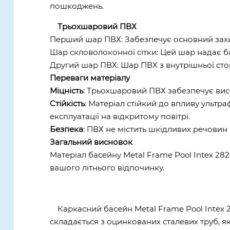
пошкоджень.
Трьохшаровий ПВХ
Перший шар ПВХ: Забезпечує основний захис
Шар скловолоконної сітки: Цей шар надає ба
Другий шар ПВХ: Шар ПВХ з внутрішньої сто
Переваги матеріалу
Міцність
: Трьохшаровий ПВХ забезпечує висо
Стійкість
: Матеріал стійкий до впливу ульт
експлуатації на відкритому повітрі.
Безпека
: ПВХ не містить шкідливих речовин
Загальний висновок
Матеріал басейну Metal Frame Pool Intex 282
вашого літнього відпочинку.
Каркасний басейн Metal Frame Pool Intex 2
складається з оцинкованих сталевих труб, як