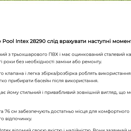
Pool Intex 28290 слід врахувати наступні момен
ний з трьохшарового ПВХ і має оцинкований сталевий ка
і роки без необхідності заміни або ремонту.
ого клапана і легка збірка/розбірка роблять використанн
гко прибирати басейн після використання.
дає йому стильний і привабливий зовнішній вигляд, що
сота 76 см забезпечують достатньо місця для комфортного
о відпочинку.
, Intex відомий своєю якістю і надійністю. Вони зазвичай