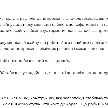
т від ультрафіолетових променів, а також захищає від м
сейну додаткову міцність і стійкість до деформації під 
рони басейну забезпечує герметичність і запобігає прон
ку міцність басейну, що робить його надійним і довгові
рафіолетових променів, хімічних речовин і механічних п
 і абсолютно безпечний для здоров'я.
90 забезпечує надійність, міцність і довговічність конст
8290 має міцну конструкцію, яка забезпечує стабільну та
і мають високу ступінь стійкості до корозії, що робить й