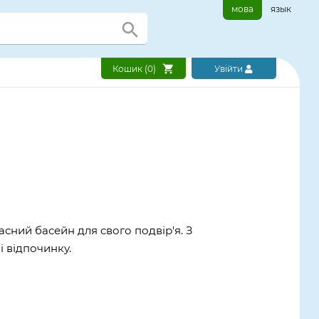
мова
язык
Кошик (
0
)
Увійти
асний басейн для свого подвір'я. З
і відпочинку.