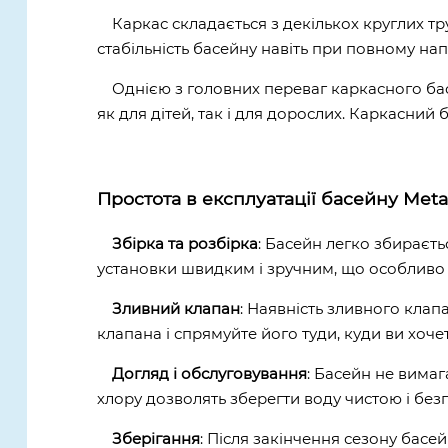
Каркас складається з декількох круглих тр
стабільність басейну навіть при повному на
Однією з головних переваг каркасного ба
як для дітей, так і для дорослих. Каркасний
Простота в експлуатації басейну Meta
Збірка та розбірка
: Басейн легко збираєть
установки швидким і зручним, що особливо 
Зливний клапан
: Наявність зливного кла
клапана і спрямуйте його туди, куди ви хочет
Догляд і обслуговування
: Басейн не вима
хлору дозволять зберегти воду чистою і без
Зберігання
: Після закінчення сезону басе