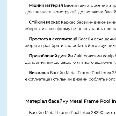
Міцний матеріал
Басейн виготовлений з тр
довговічність конструкції, дозволяючи басе
Стійкий каркас
Каркас басейну виконаний з
зберігати свою форму і міцність навіть при 
Простота в експлуатації
Басейн оснащений 
зібрати і розібрати, що робить його зручним в
Привабливий дизайн
Свій рожевий колір б
доповненням до вашого літнього відпочинк
Висновок
Басейн Metal Frame Pool Intex 28
експлуатації і стильний дизайн роблять йог
Матеріал басейну Metal Frame Pool In
Басейн Metal Frame Pool Intex 28290 вигот