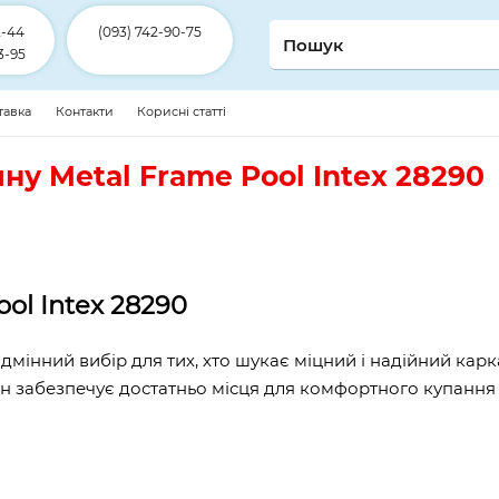
2-44
(093) 742-90-75
3-95
ставка
Контакти
Корисні статті
ну Metal Frame Pool Intex 28290
ol Intex 28290
ідмінний вибір для тих, хто шукає міцний і надійний карк
йн забезпечує достатньо місця для комфортного купання 