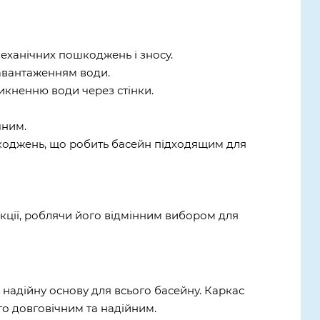
еханічних пошкоджень і зносу.
навантаженням води.
икненню води через стінки.
чним.
ошкоджень, що робить басейн підходящим для
рукції, роблячи його відмінним вибором для
 надійну основу для всього басейну. Каркас
ого довговічним та надійним.