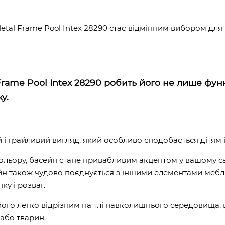
l Frame Pool Intex 28290 стає відмінним вибором для тих
rame Pool Intex 28290 робить його не лише фун
ку.
і грайливий вигляд, який особливо сподобається дітям 
кольору, басейн стане привабливим акцентом у вашому сад
н також чудово поєднується з іншими елементами меблі
ку і розваг.
його легко відрізним на тлі навколишнього середовища,
або тварин.