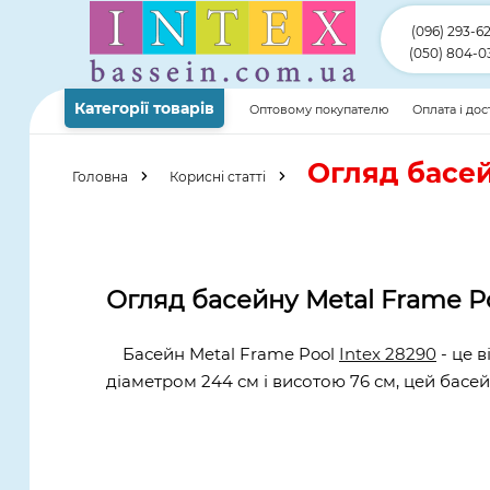
(096) 293-6
(050) 804-0
Категорії товарів
Оптовому покупателю
Оплата і до
Огляд басей
Головна
Корисні статті
Огляд басейну Metal Frame Po
Басейн Metal Frame Pool
Intex 28290
- це в
діаметром 244 см і висотою 76 см, цей басе