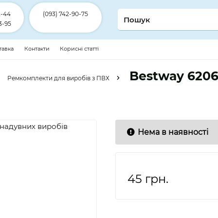
2-44
(093) 742-90-75
3-95
ставка
Контакти
Корисні статті
Bestway 620
Ремкомплекти для виробів з ПВХ
Нема в наявності
45
грн.