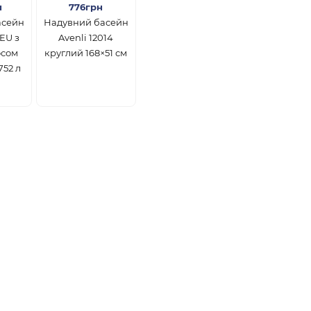
н
776грн
асейн
Надувний басейн
3EU з
Avenli 12014
осом
круглий 168×51 см
752 л