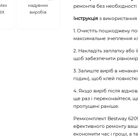
ntex
надувних
ремонтів без необхідності
ВХ
виробів
Інструкція
з використання 
1. Очистіть пошкоджену по
максимальне зчеплення кл
2. Накладіть заплатку або 
щоб забезпечити рівномір
3. Залиште виріб в ненака
годин), щоб клей повністю
4. Якщо виріб після відно
ще раз і переконайтеся, щ
пропущені раніше.
Ремкомплект Bestway 6209
ефективного ремонту ваши
економити час і гроші, а 