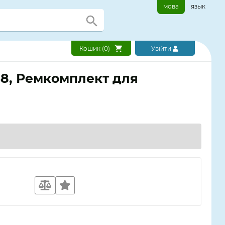
мова
язык
Кошик (
0
)
Увійти
68, Ремкомплект для