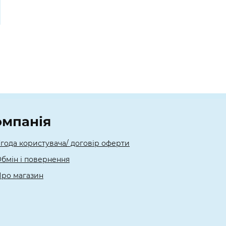
омпанія
года користувача/ договір оферти
бмін і повернення
ро магазин