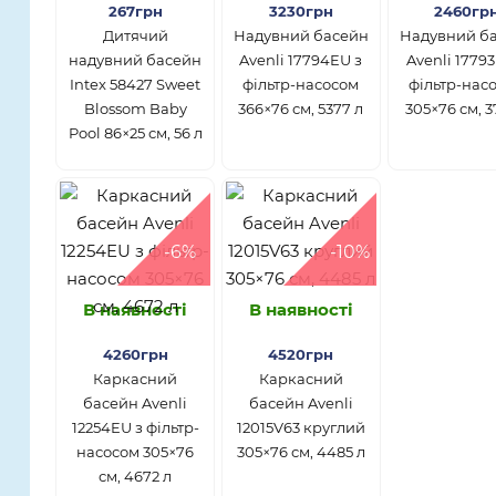
267грн
3230грн
2460гр
Дитячий
Надувний басейн
Надувний б
надувний басейн
Avenli 17794EU з
Avenli 1779
Intex 58427 Sweet
фільтр-насосом
фільтр-нас
Blossom Baby
366×76 см, 5377 л
305×76 см, 3
Pool 86×25 см, 56 л
-6%
-10%
В наявності
В наявності
4260грн
4520грн
Каркасний
Каркасний
басейн Avenli
басейн Avenli
12254EU з фільтр-
12015V63 круглий
насосом 305×76
305×76 см, 4485 л
см, 4672 л