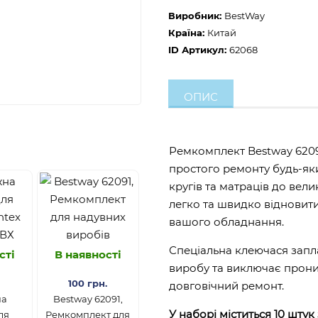
Виробник:
BestWay
Країна:
Китай
ID Артикул:
62068
ОПИС
Ремкомплект Bestway 6209
простого ремонту будь-яки
кругів та матраців до вел
легко та швидко відновит
вашого обладнання.
Спеціальна клеючася запл
сті
В наявності
виробу та виключає прони
100 грн.
довговічний ремонт.
на
Bestway 62091,
У наборі міститься 10 штук
ля
Ремкомплект для