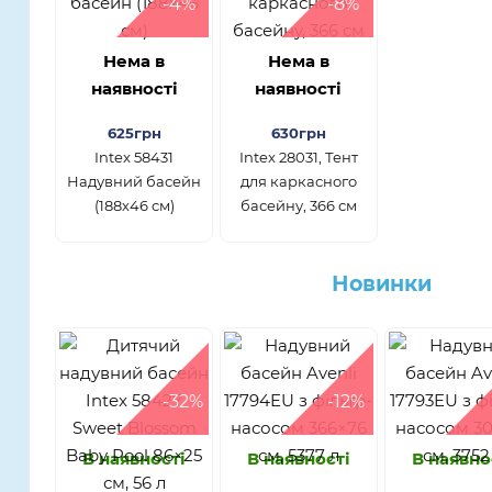
-4%
-8%
Нема в
Нема в
наявності
наявності
625грн
630грн
Intex 58431
Intex 28031, Тент
Надувний басейн
для каркасного
(188х46 см)
басейну, 366 см
Новинки
-32%
-12%
В наявності
В наявності
В наявно