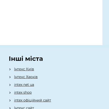
Інші міста
Інтекс Київ
​Інтекс Харків
intex net ua
intex shop
intex офіційний сайт
Інтекс сайт