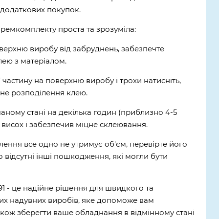
 додаткових покупок.
ремкомплекту проста та зрозуміла:
верхню виробу від забруднень, забезпечте
ею з матеріалом.
її частину на поверхню виробу і трохи натисніть,
не розподілення клею.
чаному стані на декілька годин (приблизно 4-5
 висох і забезпечив міцне склеювання.
влення все одно не утримує об'єм, перевірте його
о відсутні інші пошкодження, які могли бути
1 - це надійне рішення для швидкого та
х надувних виробів, яке допоможе вам
також зберегти ваше обладнання в відмінному стані