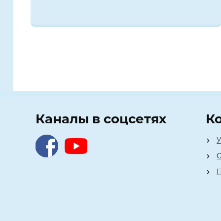
Каналы в соцсетях
К
У
О
П