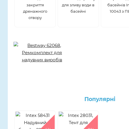
закриття
для зливу води в
басейнів I
дренажного
басейні
10043 з П
отвору
Популярнi