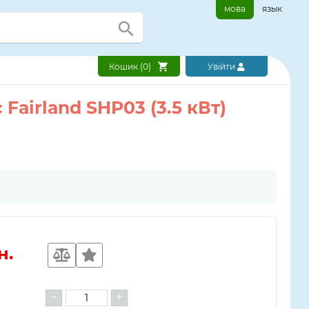
мова
язык
Кошик (
0
)
Увійти
Fairland SHP03 (3.5 кВт)
н.
-
+