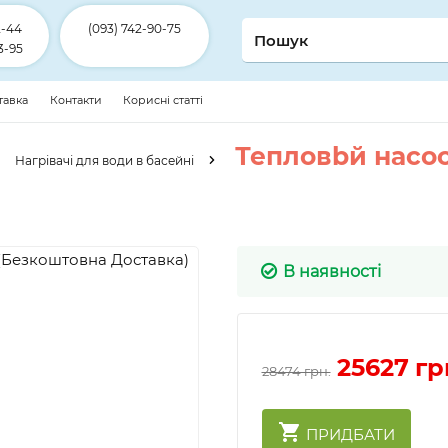
2-44
(093) 742-90-75
3-95
ставка
Контакти
Корисні статті
Тепловbй насос 
Нагрівачі для води в басейні
В наявності
25627
гр
28474 грн.
ПРИДБАТИ