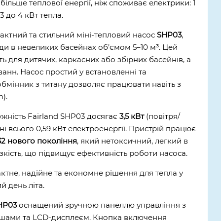
ільше теплової енергії, ніж споживає електрики: 1
3 до 4 кВт тепла.
актний та стильний міні-тепловий насос
SHP03
,
оди в невеликих басейнах об’ємом 5–10 м³. Цей
ь для дитячих, каркасних або збірних басейнів, а
анн. Насос простий у встановленні та
обмінник з титану дозволяє працювати навіть з
).
жність Fairland SHP03 досягає
3,5 кВт
(повітря/
і всього 0,59 кВт електроенергії. Пристрій працює
2 нового покоління
, який нетоксичний, легкий в
язкість, що підвищує ефективність роботи насоса.
тне, надійне та економне рішення для тепла у
й день літа.
SHP03
оснащений зручною панеллю управління з
ішами та LCD-дисплеєм. Кнопка включення