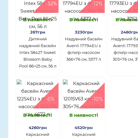
-32%
-12%
В наявності
В наявності
В наявно
267грн
3230грн
2460гр
Дитячий
Надувний басейн
Надувний б
надувний басейн
Avenli 17794EU з
Avenli 1779
Intex 58427 Sweet
фільтр-насосом
фільтр-нас
Blossom Baby
366×76 см, 5377 л
305×76 см, 3
Pool 86×25 см, 56 л
-6%
-10%
В наявності
В наявності
4260грн
4520грн
Каркасний
Каркасний