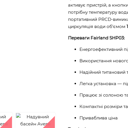
активує пристрій, а кнопк
потрібну температуру вод
портативний PRCD-вимикач
циркуляція води об’ємом
Переваги Fairland SHP03:
Енергоефективний під
Використання нового
Надійний титановий 
Легка установка — п
Працює зі солоною т
Компактні розміри т
Приваблива ціна