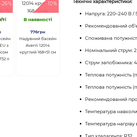
Технічні характеристики:
-26%
-10%
Напруга: 220–240 В / 
сті
В наявності
Рекомендований об’єм
н
776грн
Споживана потужність
асейн
Надувний басейн
3EU з
Avenli 12014
Номінальний струм: 2
осом
круглий 168×51 см
752 л
Струм запобіжника: 4
Теплова потужність (по
Теплова потужність (по
Рекомендований прото
Температура навколи
Температура нагріву 
Тип хладагента: R32