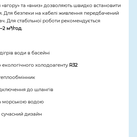
и «вгору» та «вниз» дозволяють швидко встановити
и. Для безпеки на кабелі живлення передбачений
. Для стабільної роботи рекомендується
1–2 м³/год
.
ігрів води в басейні
 екологічного холодоагенту
R32
теплообмінник
ідключення до шлангів
а морською водою
а сучасний дизайн