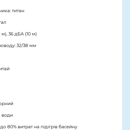
ика: титан
тал
 м), 36 дБА (10 м)
оводу: 32/38 мм
Китай
торний
в води
о 80% витрат на підігрів басейну