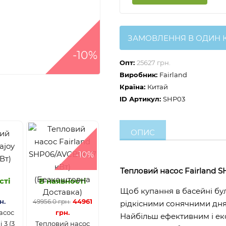
ЗАМОВЛЕННЯ В ОДИН 
-10%
Опт:
25627 грн.
Виробник:
Fairland
Країна:
Китай
ID Артикул:
SHP03
ОПИС
-10%
Тепловий насос Fairland SH
сті
В наявності
Щоб купання в басейні бул
н.
44961
49956.0 грн.
рідкісними сонячними дням
асос
грн.
Найбільш ефективним і ек
 3 (3
Тепловий насос