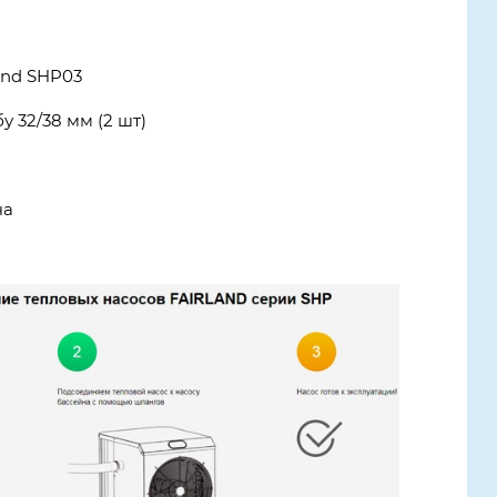
and SHP03
у 32/38 мм (2 шт)
ча