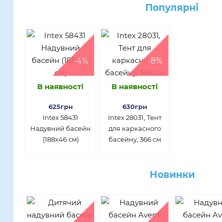
Популярнi
-4%
-8%
В наявності
В наявності
625грн
630грн
Intex 58431
Intex 28031, Тент
Надувний басейн
для каркасного
(188х46 см)
басейну, 366 см
Новинки