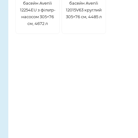
басейн Avenli
басейн Avenli
12254EU з фільтр-
12015V63 круглий
насосом 305×76
305×76 см, 4485 л
см, 4672 л