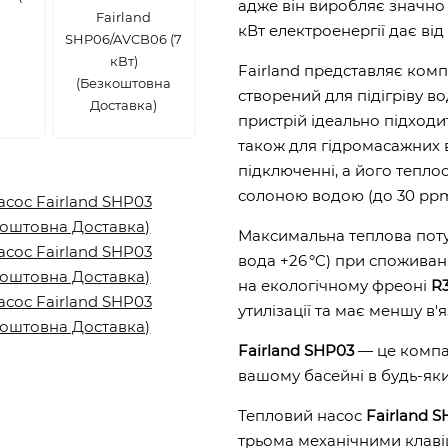
адже він виробляє значно б
Fairland
кВт електроенергії дає від 
SHP06/AVCB06 (7
кВт)
Fairland представляє комп
(Безкоштовна
створений для підігріву в
Доставка)
пристрій ідеально підходит
також для гідромасажних в
підключенні, а його тепло
солоною водою (до 30 ppm
Максимальна теплова поту
вода +26 °C) при споживанн
на екологічному фреоні
R3
утилізації та має меншу в'
Fairland SHP03
— це компак
вашому басейні в будь-яки
Тепловий насос
Fairland 
трьома механічними клав