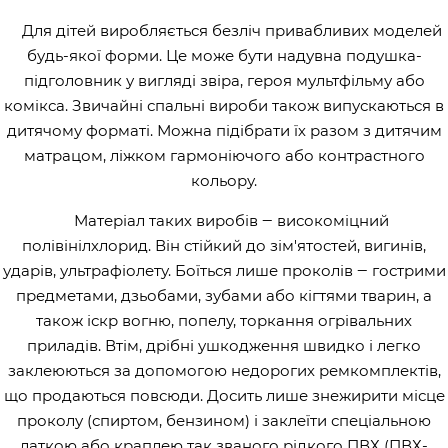
Для дітей виробляється безліч привабливих моделей
будь-якої форми. Це може бути надувна подушка-
підголовник у вигляді звіра, героя мультфільму або
комікса. Звичайні спальні вироби також випускаються в
дитячому форматі. Можна підібрати їх разом з дитячим
матрацом, ліжком гармоніючого або контрастного
кольору.
Матеріал таких виробів ‒ високоміцний
полівінілхлорид. Він стійкий до зім'ятостей, вигинів,
ударів, ультрафіолету. Боїться лише проколів ‒ гострими
предметами, дзьобами, зубами або кігтями тварин, а
також іскр вогню, попелу, торкання огрівальних
приладів. Втім, дрібні ушкодження швидко і легко
заклеюються за допомогою недорогих ремкомплектів,
що продаються повсюди. Досить лише знежирити місце
проколу (спиртом, бензином) і заклеїти спеціальною
латкою або краплею так званого рідкого ПВХ (ПВХ-