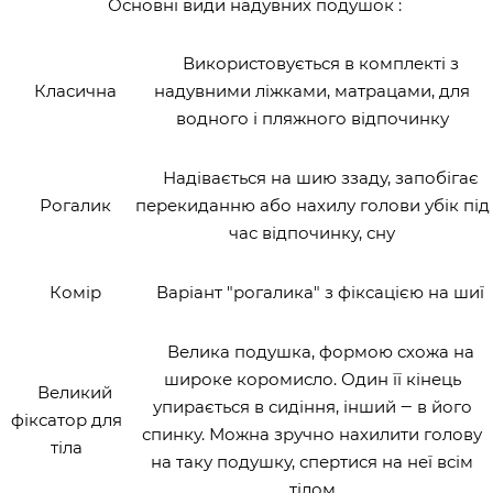
Основні види надувних подушок :
Використовується в комплекті з
Класична
надувними ліжками, матрацами, для
водного і пляжного відпочинку
Надівається на шию ззаду, запобігає
Рогалик
перекиданню або нахилу голови убік під
час відпочинку, сну
Комір
Варіант "рогалика" з фіксацією на шиї
Велика подушка, формою схожа на
широке коромисло. Один її кінець
Великий
упирається в сидіння, інший ‒ в його
фіксатор для
спинку. Можна зручно нахилити голову
тіла
на таку подушку, спертися на неї всім
тілом