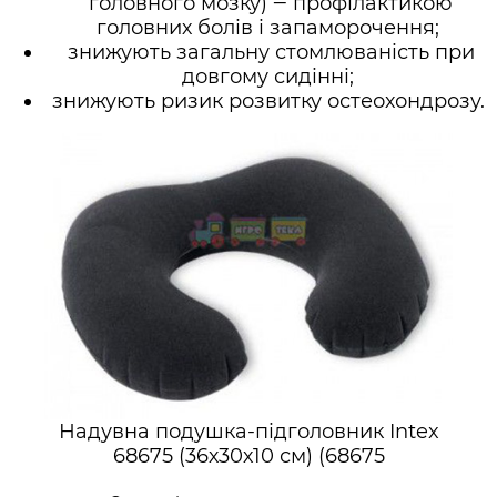
головного мозку) ‒ профілактикою
головних болів і запаморочення;
знижують загальну стомлюваність при
довгому сидінні;
знижують ризик розвитку остеохондрозу.
Надувна подушка-підголовник Intex
68675 (36х30х10 см) (68675