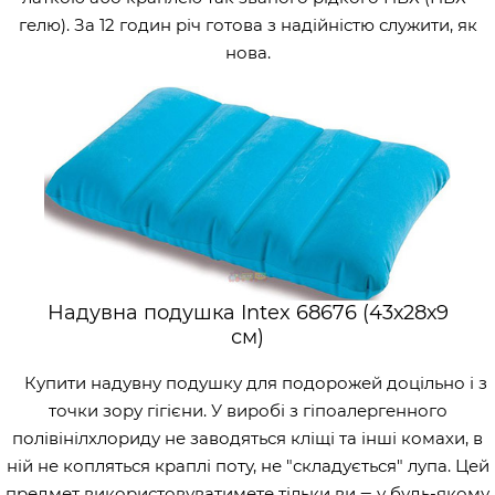
гелю). За 12 годин річ готова з надійністю служити, як
нова.
Надувна подушка Intex 68676 (43х28х9
см)
Купити надувну подушку для подорожей доцільно і з
точки зору гігієни. У виробі з гіпоалергенного
полівінілхлориду не заводяться кліщі та інші комахи, в
ній не копляться краплі поту, не "складується" лупа. Цей
предмет використовуватимете тільки ви ‒ у будь-якому