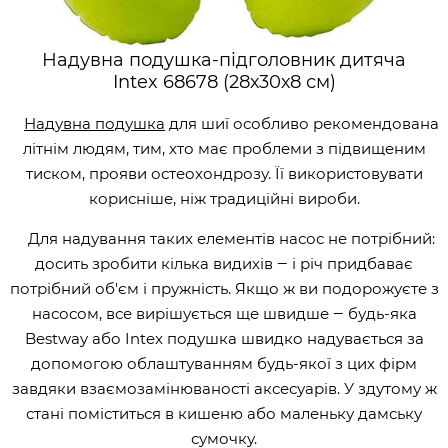
Надувна подушка-підголовник дитяча
Intex 68678 (28х30х8 см)
Надувна подушка
для шиї особливо рекомендована
літнім людям, тим, хто має проблеми з підвищеним
тиском, прояви остеохондрозу. Її використовувати
корисніше, ніж традиційні вироби.
Для надування таких елементів насос не потрібний:
досить зробити кілька видихів ‒ і річ придбаває
потрібний об'єм і пружність. Якщо ж ви подорожуєте з
насосом, все вирішується ще швидше ‒ будь-яка
Bestway або Intex подушка швидко надувається за
допомогою облаштуванням будь-якої з цих фірм
завдяки взаємозамінюваності аксесуарів. У здутому ж
стані поміститься в кишеню або маленьку дамську
сумочку.