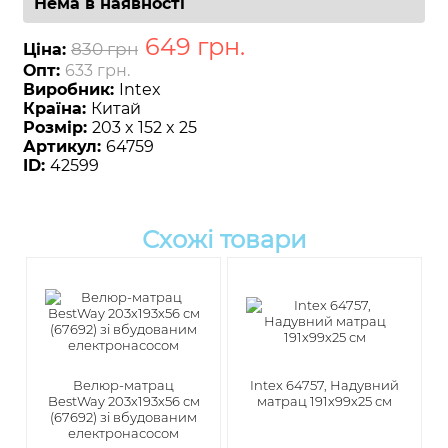
Нема в наявності
649
грн
.
830 грн
Ціна:
Опт:
633 грн.
Виробник:
Intex
Країна:
Китай
Розмір:
203 x 152 x 25
Артикул:
64759
ID:
42599
Схожі товари
​Велюр-матрац
Intex 64757, Надувний
BestWay 203х193х56 см
матрац 191х99х25 см
(67692) зі вбудованим
електронасосом