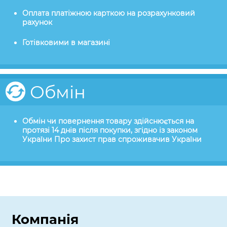
Оплата платіжною карткою на розрахунковий
рахунок
Готівковими в магазині
Обмін
Обмін чи повернення товару здійснюється на
протязі 14 днів після покупки, згідно із законом
України Про захист прав спроживачив України
Компанія