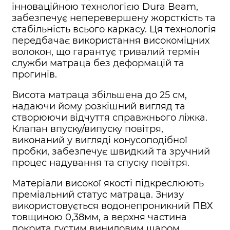
інноваційною технологією Dura Beam,
забезпечує неперевершену жорсткість та
стабільність всього каркасу. Ця технологія
передбачає використання високоміцних
волокон, що гарантує тривалий термін
служби матраца без деформацій та
прогинів.
Висота матраца збільшена до 25 см,
надаючи йому розкішний вигляд та
створюючи відчуття справжнього ліжка.
Клапан впуску/випуску повітря,
виконаний у вигляді конусоподібної
пробки, забезпечує швидкий та зручний
процес надування та спуску повітря.
Матеріали високої якості підкреслюють
преміальний статус матраца. Знизу
використовується водонепроникний ПВХ
товщиною 0,38мм, а верхня частина
покрита густим виниловим шаром,