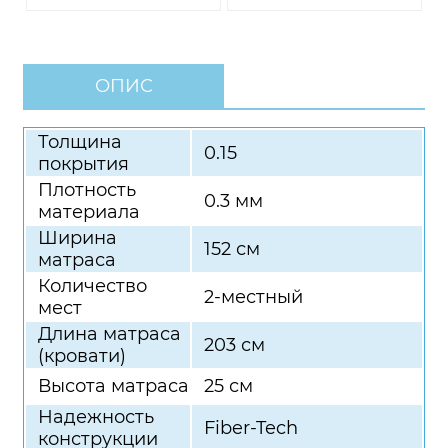
ОПИС
Толщина
0.15
покрытия
Плотность
0.3 мм
материала
Ширина
152 см
матраса
Количество
2-местный
мест
Длина матраса
203 см
(кровати)
Высота матраса
25 см
Надежность
Fiber-Tech
конструкции