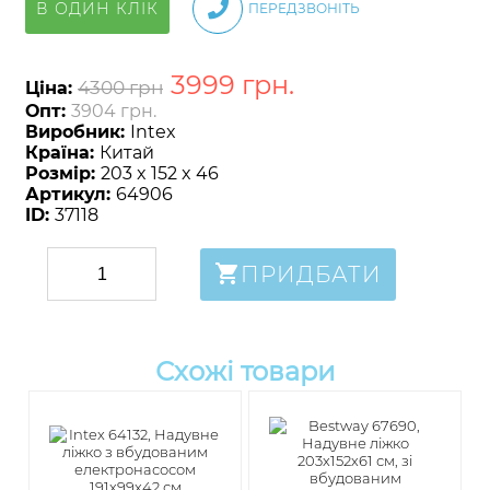
В ОДИН КЛІК
ПЕРЕДЗВОНІТЬ
3999
грн
.
4300 грн
Ціна:
Опт:
3904 грн.
Виробник:
Intex
Країна:
Китай
Розмір:
203 x 152 x 46
Артикул:
64906
ID:
37118
ПРИДБАТИ
Схожі товари