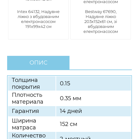
Intex 64132, Надувне
Bestway 67690,
ліжко з вбудованим
Надувне ліжко
електронасосом
203х152х61 см, зі
191х99х42 см
вбудованим
електронасосом
ОПИС
Толщина
0.15
покрытия
Плотность
0.35 мм
материала
Гарантия
14 дней
Ширина
152 см
матраса
Количество