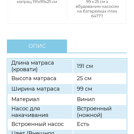
матрац 191х99х25 см
99 x 25 см з
вбудованим насосом
на батарейках Intex
64777
ОПИС
Длина матраса
191 см
(кровати)
Высота матраса
25 см
Ширина матраса
99 см
Материал
Винил
Насос для
Встроенный
накачивания
(ножной)
Встроенный насос
Есть
Цвет (Внешняя