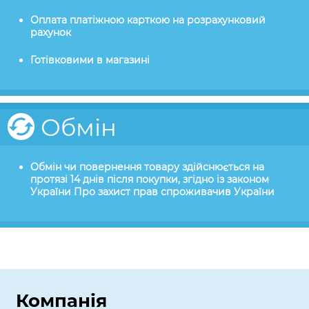
Оплата платіжною карткою на розрахунковий
рахунок
Готівковими в магазині
Обмін
Обмін чи повернення товару здійснюється на
протязі 14 днів після покупки, згідно із законом
України Про захист прав спроживачив України
Компанія