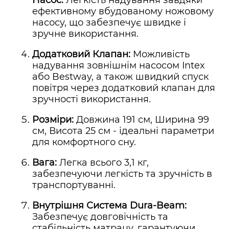
Насос:
Легкість надування завдяки
ефективному вбудованому ножовому
насосу, що забезпечує швидке і
зручне використання.
Додатковий Клапан:
Можливість
надування зовнішнім насосом Intex
або Bestway, а також швидкий спуск
повітря через додатковий клапан для
зручності використання.
Розміри:
Довжина 191 см, Ширина 99
см, Висота 25 см - ідеальні параметри
для комфортного сну.
Вага:
Легка всього 3,1 кг,
забезпечуючи легкість та зручність в
транспортуванні.
Внутрішня Система Dura-Beam:
Забезпечує довговічність та
стабільність матрацу, гарантуючи