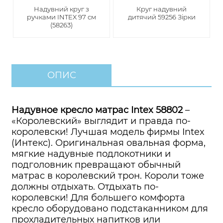
Надувний круг з
Круг надувний
ручками INTEX 97 см
дитячий 59256 Зірки
(58263)
ОПИС
Надувное кресло матрас Intex 58802
–
«Королевский» выглядит и правда по-
королевски! Лучшая модель фирмы Intex
(Интекс). Оригинальная овальная форма,
мягкие надувные подлокотники и
подголовник превращают обычный
матрас в королевский трон. Короли тоже
должны отдыхать. Отдыхать по-
королевски! Для большего комфорта
кресло оборудовано подстаканником для
прохладительных напитков или