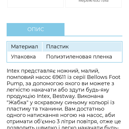
мережі 650 л/хв
ОПИС
Материал
Пластик
Упаковка
Полиэтиленовая пленка
Intex представляє ножний, малий,
помповий насос 69611 із серії Bellows Foot
Pump, за допомогою якого ви можете з
легкістю накачати або здути будь-яку
продукцію Intex, Bestway. Виконана
"Жабка" у яскравому синьому кольорі із
пластику та тканини. Вам достатньо
одного натискання ногою на насос, аби
отримати об'ємно 3 літри повітря, отже це
дозволить швидко і легко накачати будь-