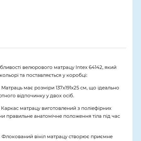
бливості велюрового матрацу Intex 64142, який
ольорі та поставляється у коробці:
 Матраць має розміри 137х191х25 см, що ідеально
тного відпочинку у двох осіб.
h: Каркас матрацу виготовлений з поліефірних
и правильне анатомічне положення тіла під час
л: Флокований вініл матрацу створює приємне