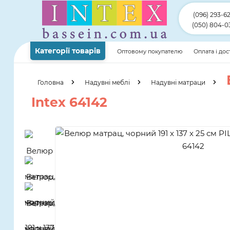
(096) 293-6
(050) 804-0
Категорії товарів
Оптовому покупателю
Оплата і до
Головна
Надувні меблі
Надувні матраци
Intex 64142