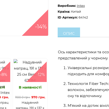
Виробник:
Intex
Країна:
Китай
ID Артикул:
64142
-14%
ОПИС
Ось характеристики та осо
представлений у чорному к
Універсальні розміри:
підходить для комфор
-8%
-12%
Технологія Fiber Tec
сті
В наявності
волокон, забезпечуюч
сну та відпочинку.
 грн.
970 грн.
1100.0 грн.
атрац
Надувний
М'який на дотик віні
 см з
матрац, 191 x 137 x