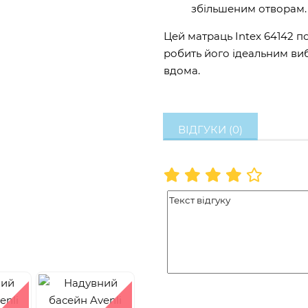
збільшеним отворам.
Цей матраць Intex 64142 по
робить його ідеальним ви
вдома.
ВІДГУКИ (0)