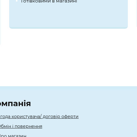
Готівковими в магазині
омпанія
года користувача/ договір оферти
бмін і повернення
ро магазин