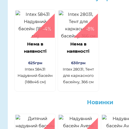
-4%
-8%
Нема в
Нема в
наявності
наявності
625грн
630грн
Intex 58431
Intex 28031, Тент
Надувний басейн
для каркасного
(188х46 см)
басейну, 366 см
Новинки