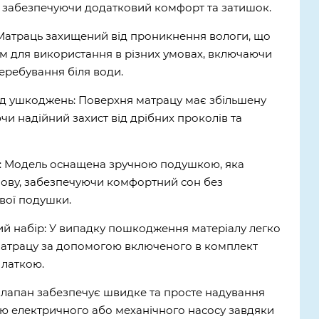
і, забезпечуючи додатковий комфорт та затишок.
Матраць захищений від проникнення вологи, що
м для використання в різних умовах, включаючи
еребування біля води.
ід ушкоджень: Поверхня матрацу має збільшену
чи надійний захист від дрібних проколів та
: Модель оснащена зручною подушкою, яка
лову, забезпечуючи комфортний сон без
вої подушки.
ий набір: У випадку пошкодження матеріалу легко
 матрацу за допомогою включеного в комплект
 латкою.
Клапан забезпечує швидке та просте надування
ю електричного або механічного насосу завдяки