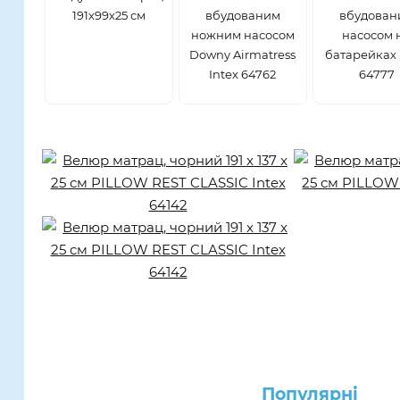
191х99х25 см
вбудованим
вбудован
ножним насосом
насосом 
Downy Airmatress
батарейках 
Intex 64762
64777
Популярнi