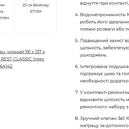
відчуття при контакт
им
25 см Bestway
на
6713M
Водонепроникність: 
Intex
робить його ідеальни
пляжні розваги або п
Підвищений захист в
щільність, забезпечую
ушкоджень.
Інтегрована подушка
підтримує шию та го
необхідності додатко
У комплекті ремонтн
відновити цілісність
ремонтного набору з
Зручний клапан 3в1: 
матрацу за допомого