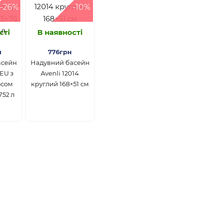
-26%
-10%
сті
В наявності
н
776грн
асейн
Надувний басейн
3EU з
Avenli 12014
осом
круглий 168×51 см
752 л