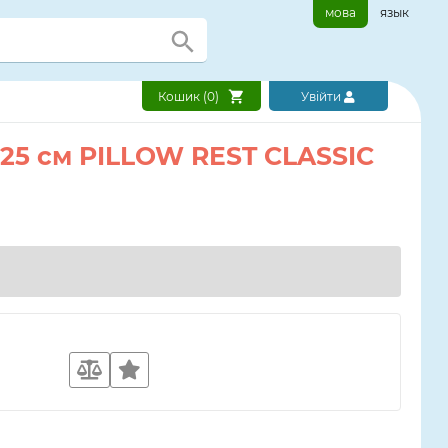
мова
язык
Кошик (
0
)
Увійти
x 25 см PILLOW REST CLASSIC