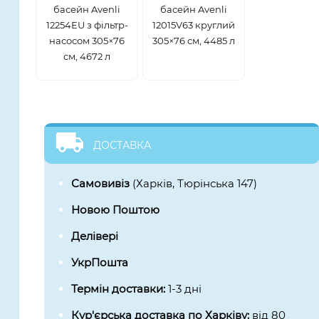
басейн Avenli
басейн Avenli
12254EU з фільтр-
12015V63 круглий
насосом 305×76
305×76 см, 4485 л
см, 4672 л
ДОСТАВКА
Самовивіз
(Харків, Тюрінська 147)
Новою Поштою
Делівері
УкрПошта
Термін доставки:
1-3 дні
Кур'єрська доставка по Харківу:
від 80