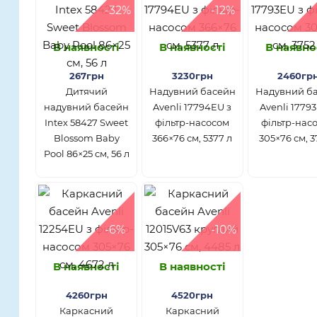
-32%
-12%
В наявності
В наявності
В наявно
267грн
3230грн
2460гр
Дитячий
Надувний басейн
Надувний б
надувний басейн
Avenli 17794EU з
Avenli 1779
Intex 58427 Sweet
фільтр-насосом
фільтр-нас
Blossom Baby
366×76 см, 5377 л
305×76 см, 3
Pool 86×25 см, 56 л
-6%
-10%
В наявності
В наявності
4260грн
4520грн
Каркасний
Каркасний