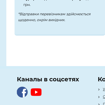
грн.
*Відправки перевізникам здійснюється
щоденно, окрім вихідних.
Каналы в соцсетях
К
У
О
П