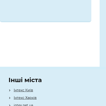
Інші міста
Інтекс Київ
​Інтекс Харків
intex net ua