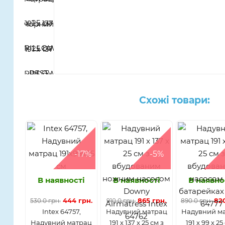
Схожі товари:
-17%
-5%
В наявності
В наявності
В наявно
444 грн.
865 грн.
820
530.0 грн.
910.0 грн.
890.0 грн.
Intex 64757,
Надувний матрац
Надувний м
Надувний матрац
191 x 137 x 25 см з
191 x 99 x 25