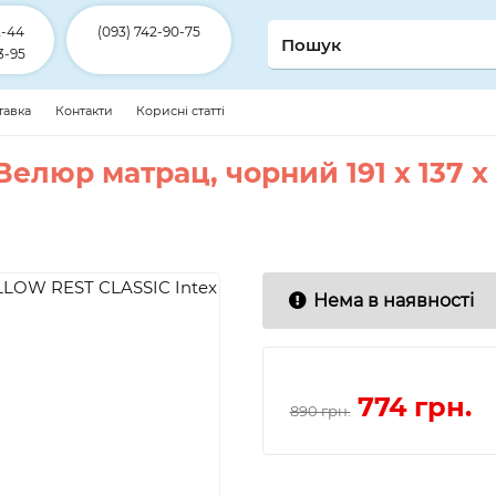
2-44
(093) 742-90-75
3-95
ставка
Контакти
Корисні статті
Велюр матрац, чорний 191 x 137 
Нема в наявності
774
грн.
890 грн.