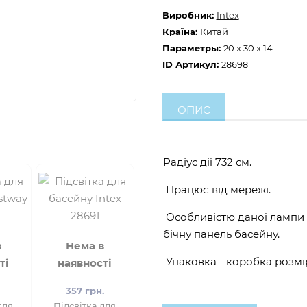
Виробник:
Intex
Країна:
Китай
Параметры:
20 x 30 x 14
ID Артикул:
28698
ОПИС
Радіус дії 732 см.
Працює від мережі.
Особливістю даної лампи 
бічну панель басейну.
в
Нема в
Упаковка - коробка розмі
ті
наявності
357 грн.
для
Підсвітка для