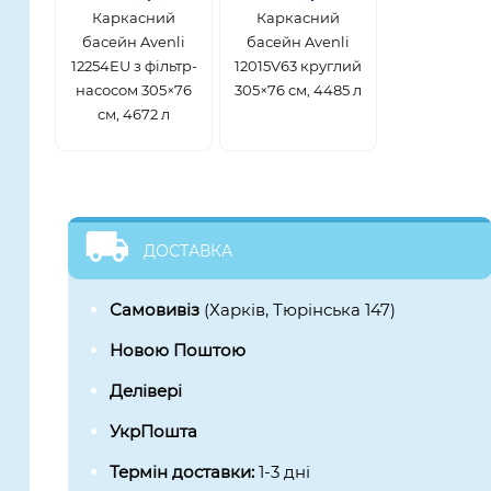
Каркасний
Каркасний
басейн Avenli
басейн Avenli
12254EU з фільтр-
12015V63 круглий
насосом 305×76
305×76 см, 4485 л
см, 4672 л
ДОСТАВКА
Самовивіз
(Харків, Тюрінська 147)
Новою Поштою
Делівері
УкрПошта
Термін доставки:
1-3 дні