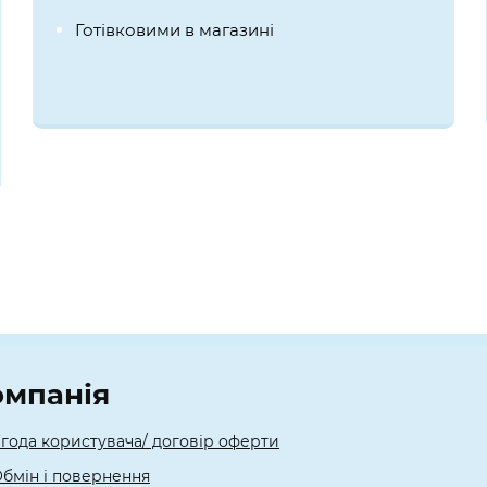
Готівковими в магазині
омпанія
года користувача/ договір оферти
бмін і повернення