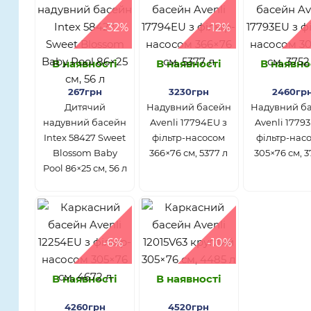
-32%
-12%
В наявності
В наявності
В наявно
267грн
3230грн
2460гр
Дитячий
Надувний басейн
Надувний б
надувний басейн
Avenli 17794EU з
Avenli 1779
Intex 58427 Sweet
фільтр-насосом
фільтр-нас
Blossom Baby
366×76 см, 5377 л
305×76 см, 3
Pool 86×25 см, 56 л
-6%
-10%
В наявності
В наявності
4260грн
4520грн