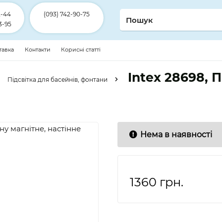
2-44
(093) 742-90-75
3-95
ставка
Контакти
Корисні статті
Intex 28698, 
Підсвітка для басейнів, фонтани
Нема в наявності
1360
грн.