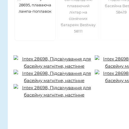
28695, плаваюча
плаваючий
басейна Be
лампа-поплавок
ліхтар на
58419
сонячних
батареях Bestway
58111