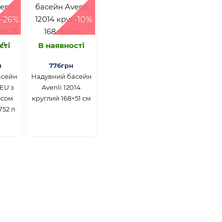
-26%
-10%
сті
В наявності
н
776грн
асейн
Надувний басейн
3EU з
Avenli 12014
осом
круглий 168×51 см
752 л