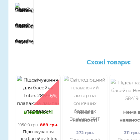
Схожі товари:
-16%
В наявності
Нема в
Нема 
наявності
наявнос
889 грн.
1050.0 грн.
Підсвічування
272 грн.
311 грн.
для басейну Intex
Світлодіодний
Підсвітка 