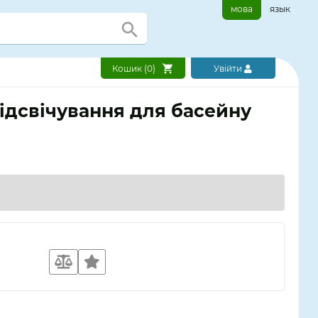
мова
язык
Кошик (
0
)
Увійти
Підсвічування для басейну