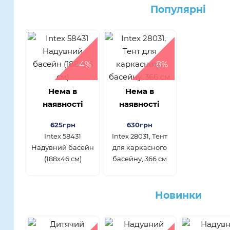
Популярнi
-4%
-8%
Нема в
Нема в
наявності
наявності
625грн
630грн
Intex 58431
Intex 28031, Тент
Надувний басейн
для каркасного
(188х46 см)
басейну, 366 см
Новинки