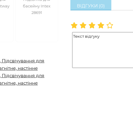
ВІДГУКИ (0)
stway
басейну Intex
28691