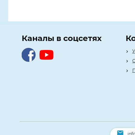
Каналы в соцсетях
К
У
О
П
inf