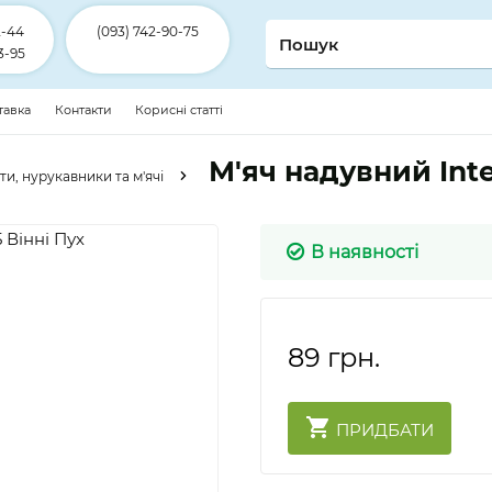
2-44
(093) 742-90-75
3-95
ставка
Контакти
Корисні статті
М'яч надувний Inte
и, нурукавники та м'ячі
В наявності
89
грн.
ПРИДБАТИ