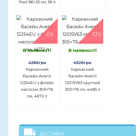
Pool 86×25 см, 56 л
-6%
-10%
В наявності
В наявності
4260грн
4520грн
Каркасний
Каркасний
басейн Avenli
басейн Avenli
12254EU з фільтр-
12015V63 круглий
насосом 305×76
305×76 см, 4485 л
см, 4672 л
ДОСТАВКА