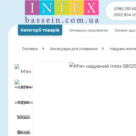
(096) 293-6
(050) 804-0
Категорії товарів
Оптовому покупателю
Оплата і до
Головна
Аксесуари для плавання
Надувні жилет