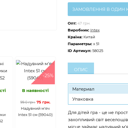
ЗАМОВЛЕННЯ В ОДИН 
Опт:
47 грн.
Виробник:
Intex
Країна:
Китай
Параметры:
x 51
ID Артикул:
58025
ОПИС
-25%
Материал
сті
В наявності
Упаковка
75 грн.
99.0 грн.
і
Надувний м'яч
Для дітей гра - це не прос
ики
Intex 51 см (59040)
захопливий світ веселощів
52
місце займає надувний м'яч