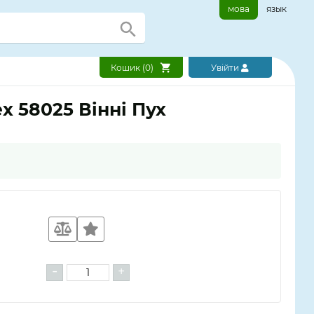
мова
язык
Кошик (
0
)
Увійти
x 58025 Вінні Пух
-
+