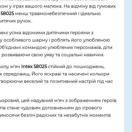
ом у іграх вашого малюка. На відміну від гумових
 58025
менш травмонебезпечний і ідеально
итячих ручок.
нені усіма відомими дитячими героями з
му особливого шарму і роблять його улюбленою
Об'єднані командою улюблених персонажів, діти
, розвиваючи свою уяву та соціальні навички.
ілу, м'яч
Intex 58025
стійкий до пошкоджень,
х середовищ. Його яскраві та насичені кольори
створюючи веселий та позитивний настрій під час
ьоровий, цей надувний м'яч з зображенням героїв
вітів стане чудовим доповненням до ігрового
иносячи безліч радісних та незабутніх моментів