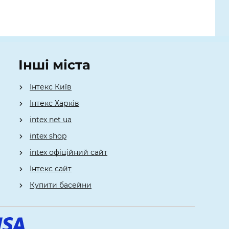
Інші міста
Інтекс Київ
​Інтекс Харків
intex net ua
intex shop
intex офіційний сайт
Інтекс сайт
Купити басейни