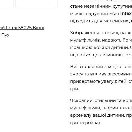
стане незамінним супутник
м'ячів, надувний м'яч
Intex
підходить для маленьких д
Зображення на м'ячі, натх
мультфільмів, надають йо
іграшкою кожної дитини. 
вдаються до активних ігор
Виготовлений з міцного він
зносу та впливу агресивни
привертають увагу дітей, 
гри.
Яскравий, стильний та кол
мультфільмів, тварин та к
арсеналу вашої дитини, пр
гри та розваг.