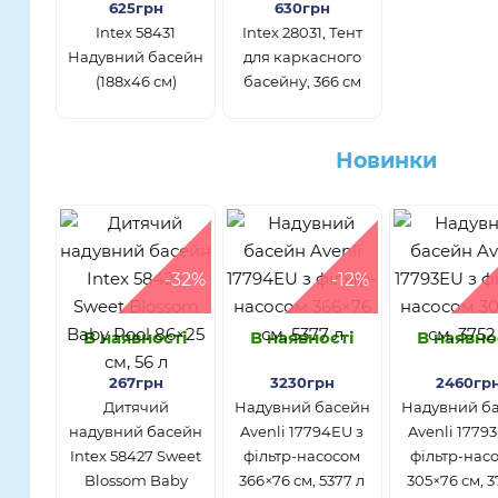
625грн
630грн
Intex 58431
Intex 28031, Тент
Надувний басейн
для каркасного
(188х46 см)
басейну, 366 см
Новинки
-32%
-12%
В наявності
В наявності
В наявно
267грн
3230грн
2460гр
Дитячий
Надувний басейн
Надувний б
надувний басейн
Avenli 17794EU з
Avenli 1779
Intex 58427 Sweet
фільтр-насосом
фільтр-нас
Blossom Baby
366×76 см, 5377 л
305×76 см, 3