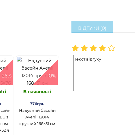
ВІДГУКИ (0)
-26%
-10%
сті
В наявності
н
776грн
асейн
Надувний басейн
3EU з
Avenli 12014
осом
круглий 168×51 см
752 л