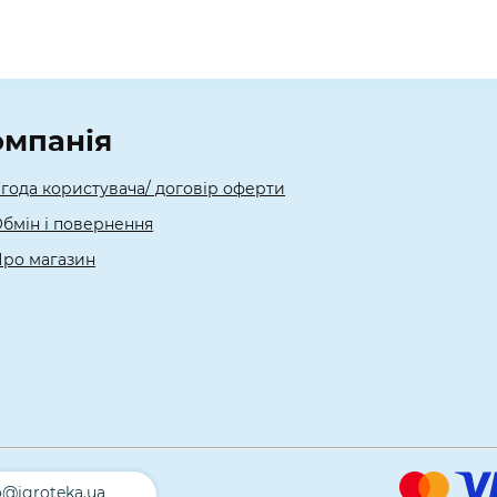
омпанія
года користувача/ договір оферти
бмін і повернення
ро магазин
o@igroteka.ua