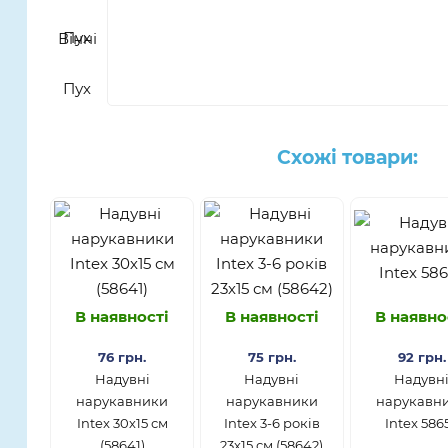
Схожі товари:
В наявності
В наявності
В наявно
76 грн.
75 грн.
92 грн.
Надувні
Надувні
​Надувн
нарукавники
нарукавники
нарукавн
Intex 30х15 см
Intex 3-6 років
Intex 586
(58641)
23х15 см (58642)