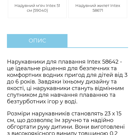
Надувний м'яч Intex 51
Надувний жилет Intex
см (59040)
58671
ОПИС
Нарукавники для плавання Intex 58642 -
це ідеальне рішення для безпечних та
комфортних водних пригод для дітей від 3
до 6 років. Завдяки їхньому дизайну та
якості, ці нарукавники стануть відмінним
спутником для навчання плаванню та
безтурботних ігор у воді.
Розміри нарукавників становлять 23 х 15
см, що дозволяє їм зручно та надійно
обгортати руку дитини. Вони виготовлені
з високоякісного винилу товщиною 0,2