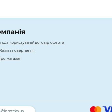
омпанія
года користувача/ договір оферти
бмін і повернення
ро магазин
o@igroteka.ua