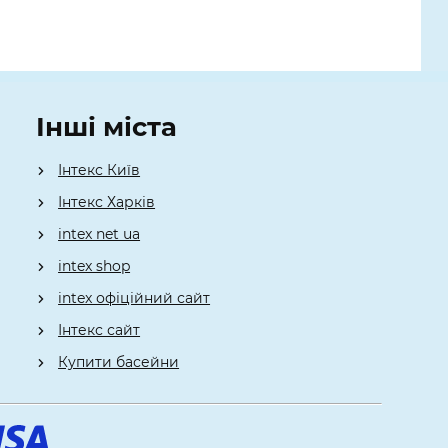
Інші міста
Інтекс Київ
​Інтекс Харків
intex net ua
intex shop
intex офіційний сайт
Інтекс сайт
Купити басейни