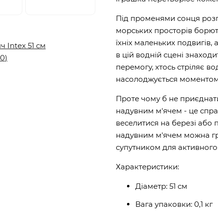
Під променями сонця розго
морських просторів борют
їхніх маленьких подвигів, 
в цій водній сцені знаходи
перемогу, хтось стріляє во
насолоджується моментом
Проте чому б не приєднати
надувним м'ячем - це спр
веселитися на березі або 
надувним м'ячем можна грат
супутником для активного 
Характеристики:
Діаметр: 51 см
Вага упаковки: 0,1 кг