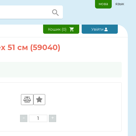
мова
язык
Кошик (
0
)
Увійти
x 51 см (59040)
-
+