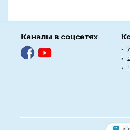
Каналы в соцсетях
К
У
О
П
inf