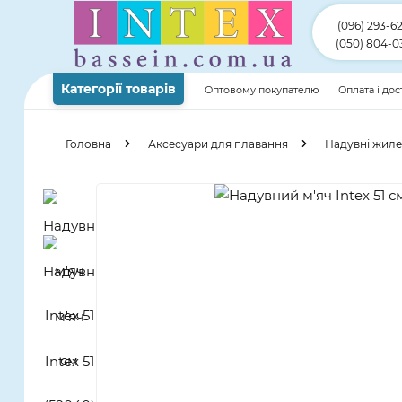
(096) 293-6
(050) 804-0
Категорії товарів
Оптовому покупателю
Оплата і до
Головна
Аксесуари для плавання
Надувні жилет