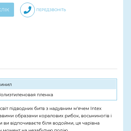
КЛІК
ПЕРЕДЗВОНІТЬ
инил
олиэтиленовая пленка
віт підводних битв з надувним м'ячем Intex
вими образами коралових рибок, восьминогів і
ли ви відпочиваєте біля водойми, ця чарівна
 момент на незабутню подію.