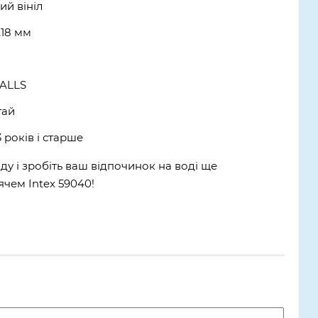
ий вініл
,18 мм
BALLS
тай
3 років і старше
ду і зробіть ваш відпочинок на воді ще
чем Intex 59040!