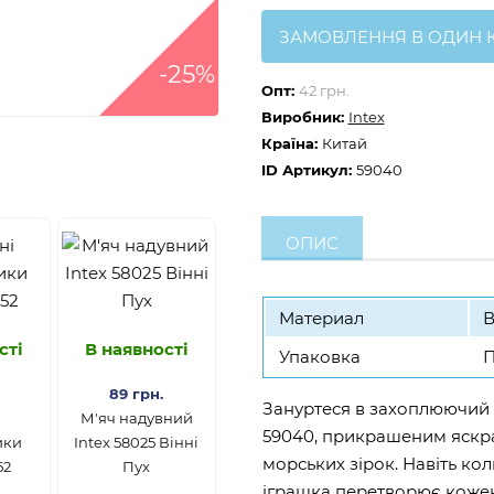
ЗАМОВЛЕННЯ В ОДИН 
-25%
Опт:
42 грн.
Виробник:
Intex
Країна:
Китай
ID Артикул:
59040
ОПИС
Материал
В
сті
В наявності
Упаковка
П
89 грн.
Зануртеся в захоплюючий с
і
М'яч надувний
59040, прикрашеним яскра
ики
Intex 58025 Вінні
морських зірок. Навіть ко
52
Пух
іграшка перетворює кожен