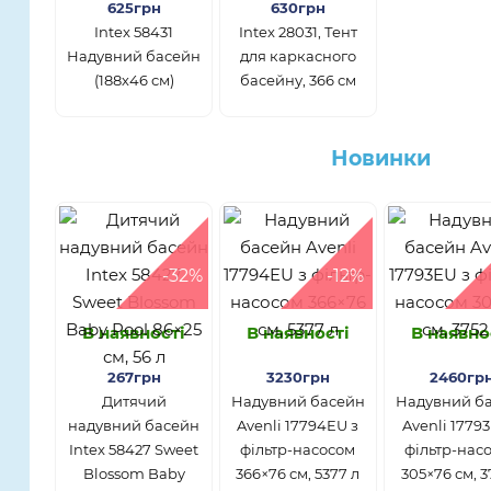
625грн
630грн
Intex 58431
Intex 28031, Тент
Надувний басейн
для каркасного
(188х46 см)
басейну, 366 см
Новинки
-32%
-12%
В наявності
В наявності
В наявно
267грн
3230грн
2460гр
Дитячий
Надувний басейн
Надувний б
надувний басейн
Avenli 17794EU з
Avenli 1779
Intex 58427 Sweet
фільтр-насосом
фільтр-нас
Blossom Baby
366×76 см, 5377 л
305×76 см, 3