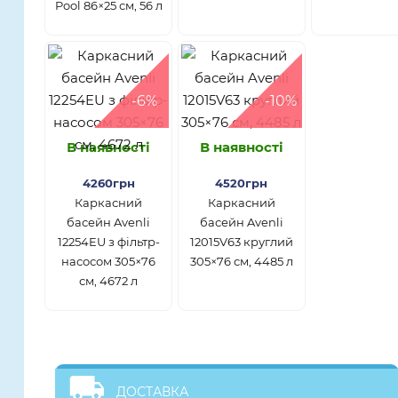
Pool 86×25 см, 56 л
-6%
-10%
В наявності
В наявності
4260грн
4520грн
Каркасний
Каркасний
басейн Avenli
басейн Avenli
12254EU з фільтр-
12015V63 круглий
насосом 305×76
305×76 см, 4485 л
см, 4672 л
ДОСТАВКА