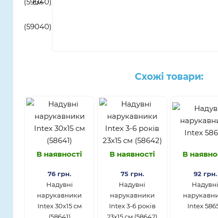
Схожі товари:
В наявності
В наявності
В наявно
76 грн.
75 грн.
92 грн.
Надувні
Надувні
​Надувн
нарукавники
нарукавники
нарукавн
Intex 30х15 см
Intex 3-6 років
Intex 586
(58641)
23х15 см (58642)