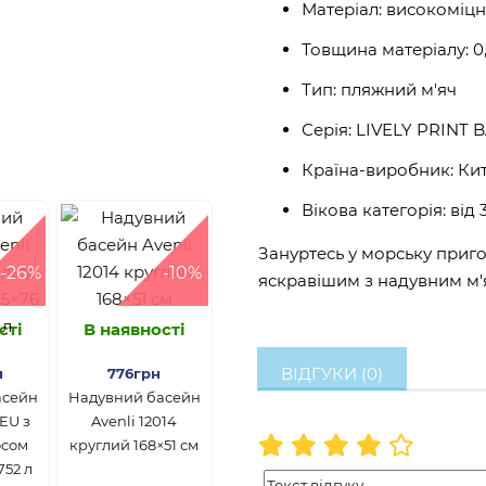
Матеріал: високоміцн
Товщина матеріалу: 0
Тип: пляжний м'яч
Серія: LIVELY PRINT 
Країна-виробник: Ки
Вікова категорія: від 
Зануртесь у морську приго
-26%
-10%
яскравішим з надувним м'я
сті
В наявності
ВІДГУКИ (0)
н
776грн
асейн
Надувний басейн
3EU з
Avenli 12014
осом
круглий 168×51 см
752 л